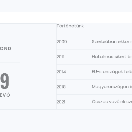
Történetünk
Szerbiában ekkor 
2009
GOND
Hatalmas sikert é
2011
9
EU-s országok fel
2014
Magyarországon is 
2018
VEVŐ
Összes vevőink sz
2021