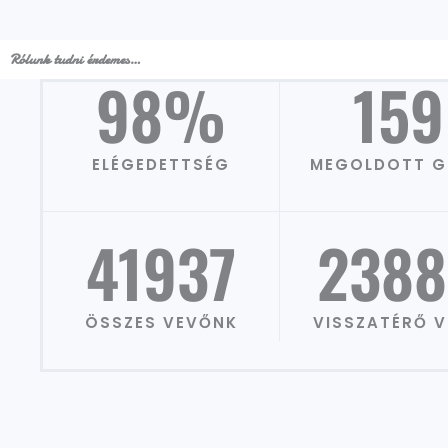
Rólunk tudni érdemes…
98
%
159
ELÉGEDETTSÉG
MEGOLDOTT 
41937
2388
ÖSSZES VEVŐNK
VISSZATÉRŐ 