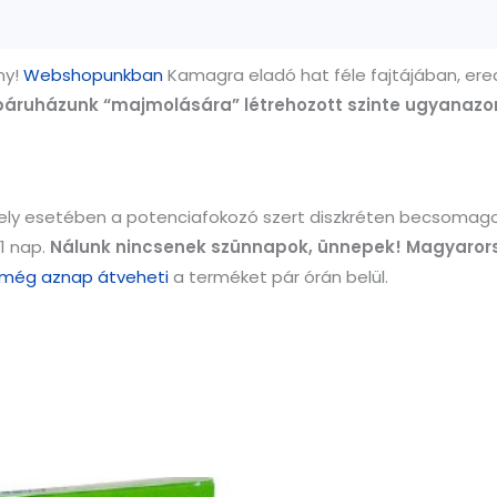
ny!
Webshopunkban
Kamagra eladó hat féle fajtájában, er
báruházunk “majmolására” létrehozott szinte ugyanaz
ly esetében a potenciafokozó szert diszkréten becsomagol
1 nap.
Nálunk nincsenek szünnapok, ünnepek!
Magyarors
még aznap átveheti
a terméket pár órán belül.