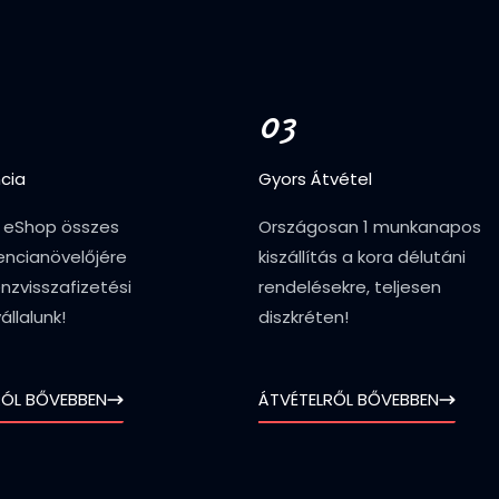
03
cia
Gyors Átvétel
 eShop összes
Országosan 1 munkanapos
encianövelőjére
kiszállítás a kora délutáni
nzvisszafizetési
rendelésekre, teljesen
állalunk!
diszkréten!
ÓL BŐVEBBEN
ÁTVÉTELRŐL BŐVEBBEN