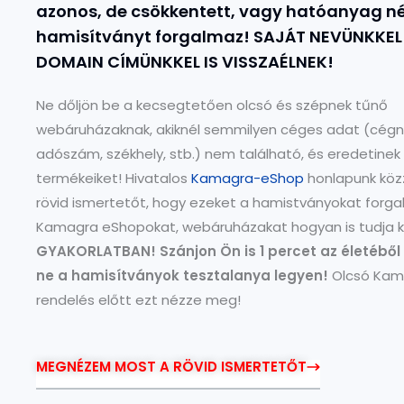
azonos, de csökkentett, vagy hatóanyag né
hamisítványt forgalmaz! SAJÁT NEVÜNKKEL
DOMAIN CÍMÜNKKEL IS VISSZAÉLNEK!
Ne dőljön be a kecsegtetően olcsó és szépnek tűnő
webáruházaknak, akiknél semmilyen céges adat (cégn
adószám, székhely, stb.) nem található, és eredetinek 
termékeiket! Hivatalos
Kamagra-eShop
honlapunk köz
rövid ismertetőt, hogy ezeket a hamistványokat forg
Kamagra eShopokat, webáruházakat hogyan is tudja ki
GYAKORLATBAN! Szánjon Ön is 1 percet az életéből 
ne a hamisítványok tesztalanya legyen!
Olcsó Kam
rendelés előtt ezt nézze meg!
MEGNÉZEM MOST A RÖVID ISMERTETŐT