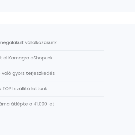
megalakult vállalkozásunk
rt el Kamagra eShopunk
é való gyors terjeszkedés
TOP1 szállító lettünk
áma átlépte a 41.000-et