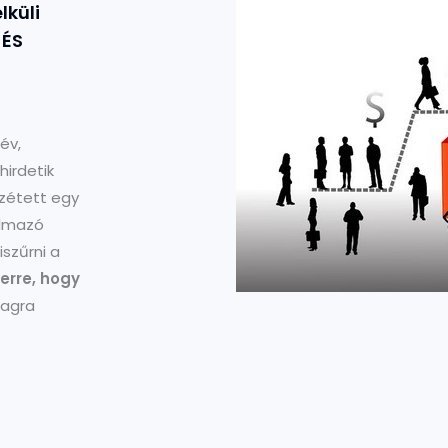
lküli
 ÉS
év,
hirdetik
zétett egy
almazó
szűrni a
erre, hogy
agra