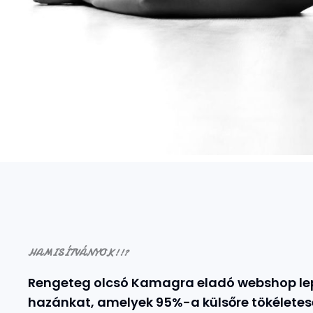
HAMISÍTVÁNYOK!!?
Rengeteg olcsó Kamagra eladó webshop lep
hazánkat, amelyek 95%-a külsőre tökélete