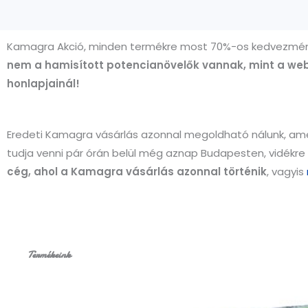
Kamagra Akció, minden termékre most 70%-os kedvezmé
nem a hamisított potencianövelők vannak, mint a we
honlapjainál!
Eredeti Kamagra vásárlás azonnal megoldható nálunk, ame
tudja venni pár órán belül még aznap Budapesten, vidékre 
cég, ahol a Kamagra vásárlás azonnal történik
, vagyis
Termékeink