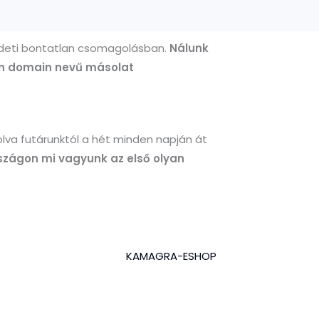
edeti bontatlan csomagolásban.
Nálunk
on domain nevű másolat
va futárunktól a hét minden napján át
zágon mi vagyunk az első olyan
KAMAGRA-ESHOP