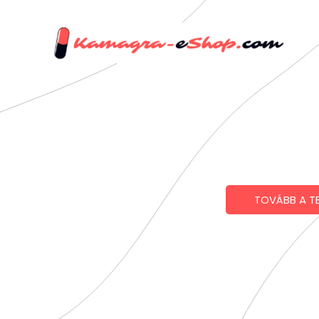
Skip
to
content
TOVÁBB A T