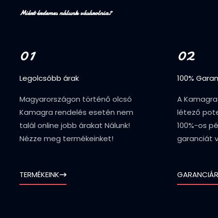
Miért érdemes nálunk vásárolnia?
01
02
Legolcsóbb árak
100% Garan
Magyarországon történő olcsó
A Kamagra
Kamagra rendelés esetén nem
létező pot
talál online jobb árakat Nálunk!
100%-os pé
Nézze meg termékeinket!
garanciát v
TERMÉKEINK
GARANCIÁR