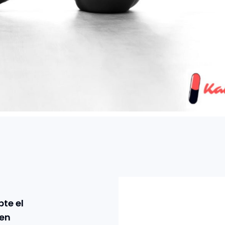
te el
sen