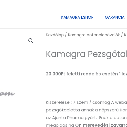
KAMAGRA ESHOP
GARANCIA
Kezdőlap
/
Kamagra potencianövelők
/ K
Kamagra Pezsgőtab
20.000Ft feletti rendelés esetén 1 
Kiszerelése : 7 szem / csomag
A webá
pezsgőtabletta annak a népszerű Ka
az Ajanta Pharma gyárt.
Enek a poten
megoldás ha
Ön merevedési zavarral