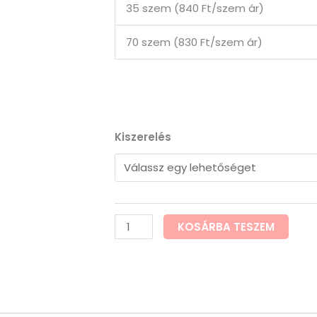
35 szem (840 Ft/szem ár)
70 szem (830 Ft/szem ár)
Kamagra
Kiszerelés
Pezsgőtabletta
mennyiség
KOSÁRBA TESZEM