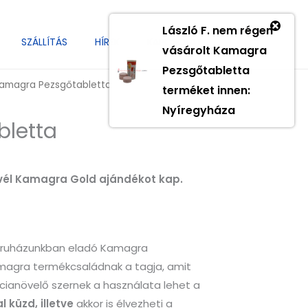
László F.
nem régen
SZÁLLÍTÁS
HÍREK
KAPCSOLAT
vásárolt
Kamagra
Pezsgőtabletta
amagra Pezsgőtabletta
terméket innen:
Nyíregyháza
letta
levél Kamagra Gold ajándékot kap.
ruházunkban eladó Kamagra
magra termékcsaládnak a tagja, amit
cianövelő szernek a használata lehet a
 küzd, illetve
akkor is élvezheti a