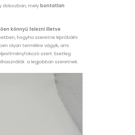
gy dobozban, mely
bontatlan
en könnyű felezni illetve
etben, hogyha szeretne kipróbálni
ben olyan termékre vágyik, ami
eljesítményfokozó szert. Esetleg
lhasználók a legjobban szeretnek.