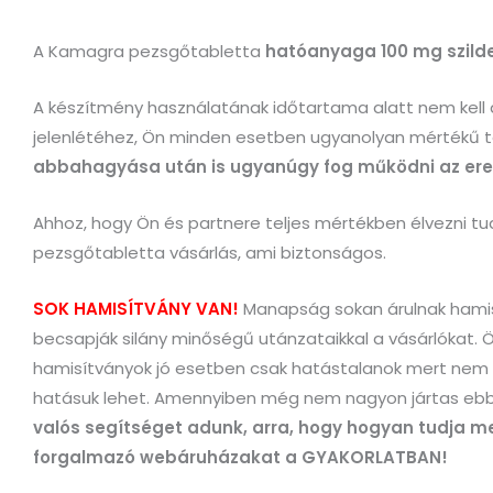
A Kamagra pezsgőtabletta
hatóanyaga 100 mg szilde
A készítmény használatának időtartama alatt nem kell a
jelenlétéhez, Ön minden esetben ugyanolyan mértékű te
abbahagyása után is ugyanúgy fog működni az erek
Ahhoz, hogy Ön és partnere teljes mértékben élvezni tu
pezsgőtabletta vásárlás, ami biztonságos.
SOK HAMISÍTVÁNY VAN!
Manapság sokan árulnak hamis
becsapják silány minőségű utánzataikkal a vásárlókat. 
hamisítványok jó esetben csak hatástalanok mert nem
hatásuk lehet. Amennyiben még nem nagyon jártas ebb
valós segítséget adunk, arra, hogy hogyan tudja me
forgalmazó webáruházakat a GYAKORLATBAN!