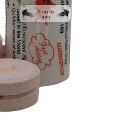
Drag to
spin