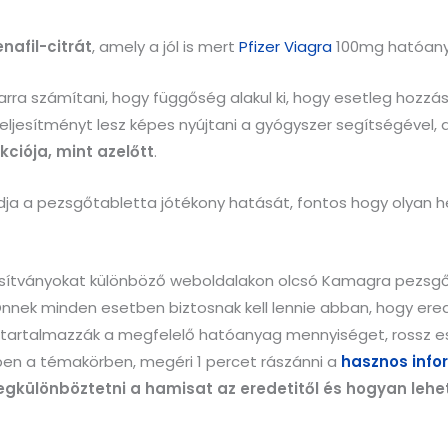
nafil-citrát
, amely a jól is mert
Pfizer Viagra
100mg hatóany
rra számítani, hogy függőség alakul ki, hogy esetleg hozzá
ljesítményt lesz képes nyújtani a gyógyszer segítségével, 
ciója, mint azelőtt
.
dja a pezsgőtabletta jótékony hatását, fontos hogy olyan h
ítványokat különböző weboldalakon olcsó Kamagra pezsgőt
Önnek minden esetben biztosnak kell lennie abban, hogy ered
 tartalmazzák a megfelelő hatóanyag mennyiséget, rossz e
en a témakörben, megéri 1 percet rászánni a
hasznos info
gkülönböztetni a hamisat az eredetitől és hogyan lehet