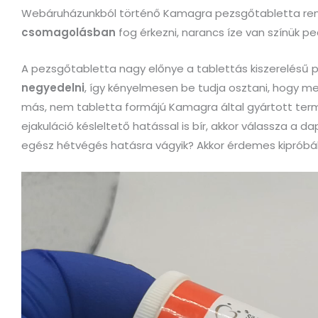
Webáruházunkból történő Kamagra pezsgőtabletta rend
csomagolásban
fog érkezni, narancs íze van színük pe
A pezsgőtabletta nagy előnye a tablettás kiszerelésű
negyedelni
, így kényelmesen be tudja osztani, hogy m
más, nem tabletta formájú Kamagra által gyártott ter
ejakuláció késleltető hatással is bír, akkor válassza a 
egész hétvégés hatásra vágyik? Akkor érdemes kipróbá
Videólejátszó