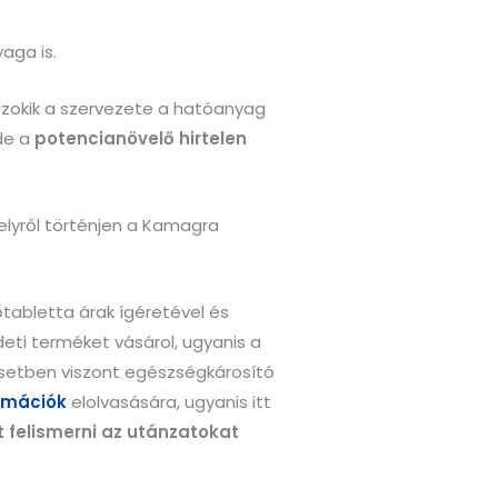
aga is.
szokik a szervezete a hatóanyag
de a
potencianövelő hirtelen
elyről történjen a Kamagra
abletta árak ígéretével és
eti terméket vásárol, ugyanis a
setben viszont egészségkárosító
rmációk
elolvasására, ugyanis itt
 felismerni az utánzatokat