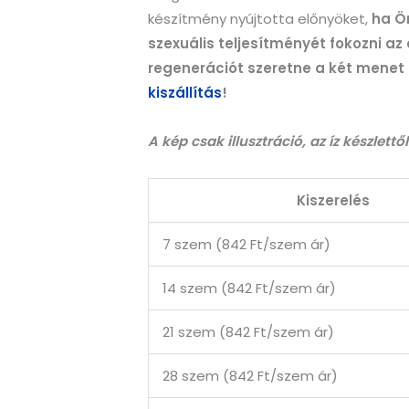
készítmény nyújtotta előnyöket,
ha Ö
szexuális teljesítményét fokozni az
regenerációt szeretne a két menet 
kiszállítás
!
A kép csak illusztráció, az íz készlett
Kiszerelés
7 szem (842 Ft/szem ár)
14 szem (842 Ft/szem ár)
21 szem (842 Ft/szem ár)
28 szem (842 Ft/szem ár)