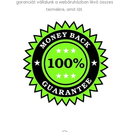
garanciát vállalunk a webáruházban lévő összes
termékre, amit lát.