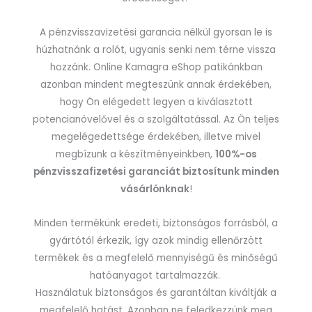
A pénzvisszavizetési garancia nélkül gyorsan le is
húzhatnánk a rolót, ugyanis senki nem térne vissza
hozzánk. Online Kamagra eShop patikánkban
azonban mindent megteszünk annak érdekében,
hogy Ön elégedett legyen a kiválasztott
potencianövelővel és a szolgáltatással. Az Ön teljes
megelégedettsége érdekében, illetve mivel
megbízunk a készítményeinkben,
100%-os
pénzvisszafizetési garanciát biztosítunk minden
vásárlónknak
!
Minden termékünk eredeti, biztonságos forrásból, a
gyártótól érkezik, így azok mindig ellenőrzött
termékek és a megfelelő mennyiségű és minőségű
hatóanyagot tartalmazzák.
Használatuk biztonságos és garantáltan kiváltják a
megfelelő hatást. Azonban ne feledkezzünk meg