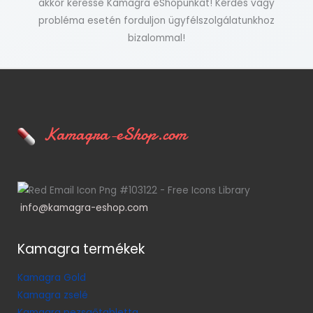
akkor keresse Kamagra eShopunkat! Kérdés vagy
probléma esetén forduljon ügyfélszolgálatunkhoz
bizalommal!
Kamagra-eShop.com
info@kamagra-eshop.com
Kamagra termékek
Kamagra Gold
Kamagra zselé
Kamagra pezsgőtabletta