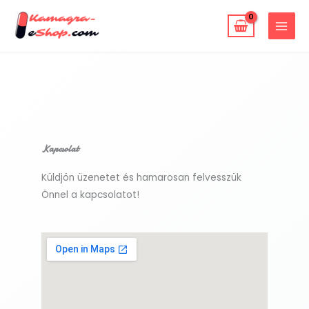
Skip
to
content
Kapcsolat
Küldjön üzenetet és hamarosan felvesszük
Önnel a kapcsolatot!