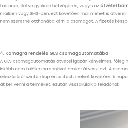
tartanak, illetve gyakran hétvégén is, vagyis az
átvétel bár
mailben vagy SMS-ben, ezt követően már mehet is átvenni!
nem szeretné otthonába kérni a csomagot. A fizetés készpé
4. Kamagra rendelés GLS csomagautomatába
A GLS csomagautomatás átvétel igazán kényelmes, főleg 
inkább nem találkozna senkivel, amikor átveszi azt. A csom
érkezéséről szintén kap értesítést, melyet követően 5 napo
át kell venni a terméket, ezután visszaküldik a feladónak