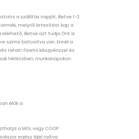
atni a szállítás napját, illetve 1-2
termék, melyről értesítést kap a
elérhető, illetve azt tudja Önt is
ere szinte biztosítva van. Ennél a
lni tehát! Fizetni készpénzzel és
s csak hétközben, munkanapokon
ban élők a
szthatja a MOL vagy COOP
sokszor egész éjjel nyitva