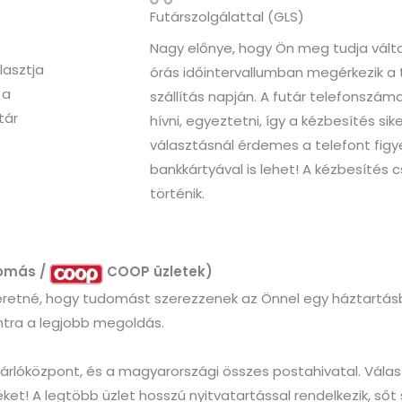
Futárszolgálattal (GLS)
Nagy előnye, hogy Ön meg tudja változt
lasztja
órás időintervallumban megérkezik a 
 a
szállítás napján. A futár telefonszáma 
tár
hívni, egyeztetni, így a kézbesítés sik
választásnál érdemes a telefont figye
bankkártyával is lehet! A kézbesíté
történik.
lomás /
COOP üzletek)
eretné, hogy tudomást szerezzenek az Önnel egy háztartás
tra a legjobb megoldás.
árlóközpont, és a magyarországi összes postahivatal. Vála
et! A legtöbb üzlet hosszú nyitvatartással rendelkezik, sőt 