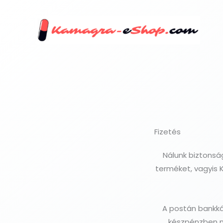
Skip
to
content
Fizetés
Nálunk biztonsá
terméket, vagyis 
A postán bankká
készpénzben n