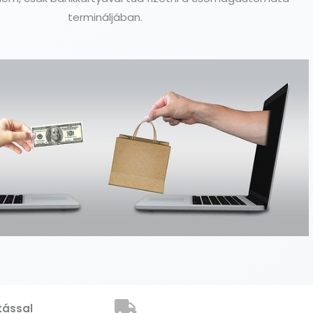
termináljában.
tással