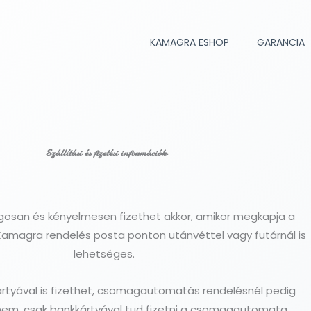
KAMAGRA ESHOP
GARANCIA
Szállítási és fizetési információk
gosan és kényelmesen fizethet akkor, amikor megkapja a
Kamagra rendelés posta ponton utánvéttel vagy futárnál is
lehetséges.
rtyával is fizethet, csomagautomatás rendelésnél pedig
em, csak bankkártyával tud fizetni a csomagautomata