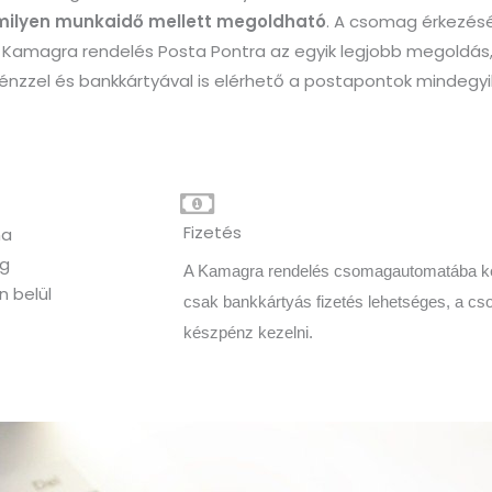
milyen munkaidő mellett megoldható
. A csomag érkezésé
 Kamagra rendelés Posta Pontra az egyik legjobb megoldás,
nzzel és bankkártyával is elérhető a postapontok mindegyi
Fizetés
ha
ag
A Kamagra rendelés csomagautomatába kedv
n belül
csak bankkártyás fizetés lehetséges, a c
készpénz kezelni.