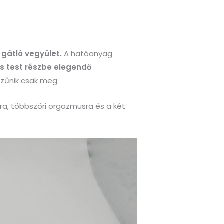
 gátló vegyület.
A hatóanyag
s test részbe elegendő
szűnik csak meg.
usra, többszöri orgazmusra és a két