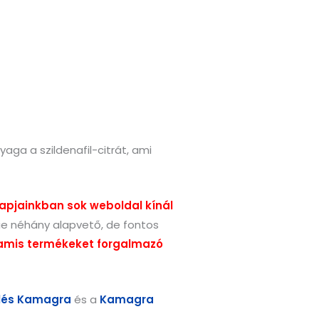
ga a szildenafil-citrát, ami
apjainkban sok weboldal kínál
nie néhány alapvető, de fontos
 hamis termékeket forgalmazó
lés Kamagra
és a
Kamagra