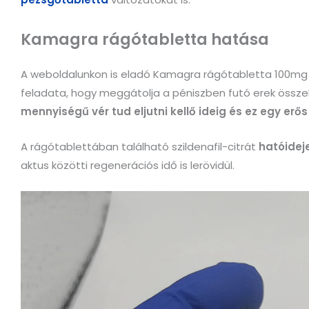
Kamagra rágótabletta hatása
A weboldalunkon is eladó Kamagra rágótabletta 100m
feladata, hogy meggátolja a péniszben futó erek össze
mennyiségű vér tud eljutni kellő ideig és ez egy erő
A rágótablettában található szildenafil-citrát
hatóidej
aktus közötti regenerációs idő is lerövidül.
Videólejátszó