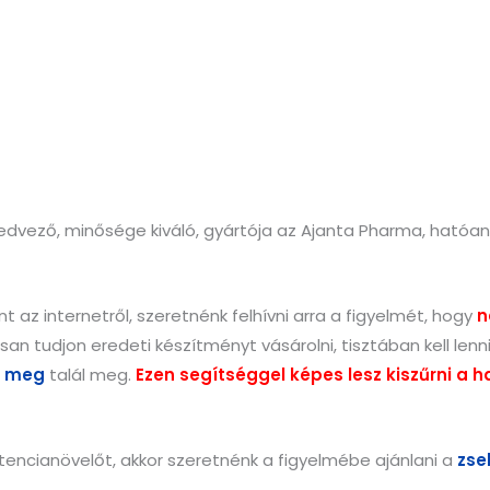
ező, minősége kiváló, gyártója az Ajanta Pharma, hatóanya
 az internetről, szeretnénk felhívni arra a figyelmét, hogy
n
an tudjon eredeti készítményt vásárolni, tisztában kell len
ál meg
talál meg.
Ezen segítséggel képes lesz kiszűrni a
encianövelőt, akkor szeretnénk a figyelmébe ajánlani a
zse