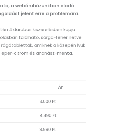
álata, a webáruházunkban eladó
oldást jelent erre a problémára
.
tén 4 darabos kiszerelésben kapja
ásban található, sárga-fehér illetve
 rágótabletták, amiknek a közepén lyuk
es eper-citrom és ananász-menta.
Ár
3.000 Ft
4.490 Ft
8.980 Ft