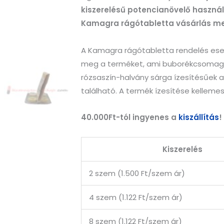
kiszerelésű potencianövelő haszn
Kamagra rágótabletta vásárlás meg
A Kamagra rágótabletta rendelés ese
meg a terméket, ami buborékcsomagol
rózsaszín-halvány sárga ízesítésűek a
található. A termék ízesítése kellem
40.000Ft-tól ingyenes a
kiszállítás
!
Kiszerelés
2 szem (1.500 Ft/szem ár)
4 szem (1.122 Ft/szem ár)
8 szem (1.122 Ft/szem ár)