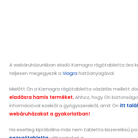
A webáruházunkban eladó Kamagra rágótabletta ára kedv
teljesen megegyezik a
Viagra
hatóanyagával.
Mielőtt Ön a Kamagra rágótabletta vásárlás mellett dönt
eladásra hamis terméket.
Ahhoz, hogy Ön biztonságos
információval ezekről a gyógyszerekről, amit Ön
itt tal
webáruházakat a gyakorlatban!
Ha esetleg kipróbálna más nem tabletta kiszerelésű pot
pezsgőtabletta
változatokat is.