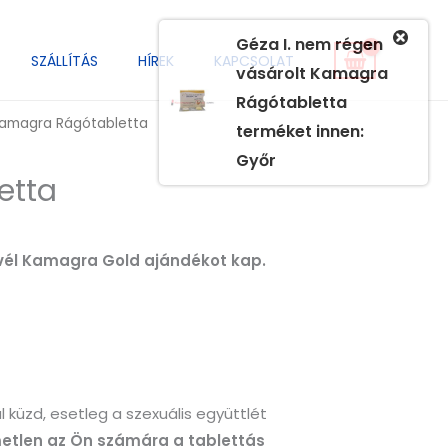
Géza I.
nem régen
SZÁLLÍTÁS
HÍREK
KAPCSOLAT
vásárolt
Kamagra
Rágótabletta
amagra Rágótabletta
terméket innen:
Győr
etta
levél Kamagra Gold ajándékot kap.
üzd, esetleg a szexuális együttlét
etlen az Ön számára a tablettás