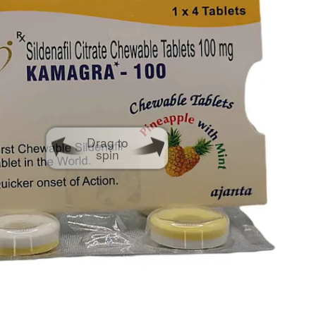
Drag to
spin