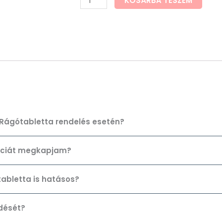
KOSÁRBA TESZEM
a Rágótabletta rendelés esetén?
anciát megkapjam?
abletta is hatásos?
dését?