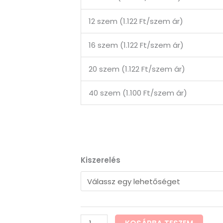
12 szem (1.122 Ft/szem ár)
16 szem (1.122 Ft/szem ár)
20 szem (1.122 Ft/szem ár)
40 szem (1.100 Ft/szem ár)
Kamagra
Kiszerelés
Rágótabletta
mennyiség