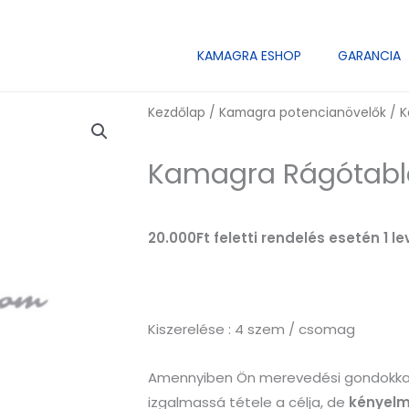
KAMAGRA ESHOP
GARANCIA
Kezdőlap
/
Kamagra potencianövelők
/ K
Kamagra Rágótabl
20.000Ft feletti rendelés esetén 1 
Kiszerelése : 4 szem / csomag
Amennyiben Ön merevedési gondokkal k
izgalmassá tétele a célja, de
kényelm