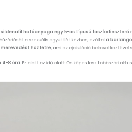
g
sildenafil hatóanyaga egy 5-ös típusú foszfodieszteráz
húzódását a szexuális együttlét közben, ezáltal
a barlango
s merevedést hoz létre
, ami az ejakuláció bekövetkeztével 
e 4-8 óra
. Ez alatt az idő alatt Ön képes lesz többszöri akt