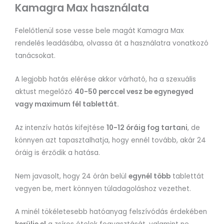
Kamagra Max használata
Felelőtlenül sose vesse bele magát Kamagra Max
rendelés leadásába, olvassa át a használatra vonatkozó
tanácsokat.
A legjobb hatás elérése akkor várható, ha a szexuális
aktust megelőző
40-50 perccel vesz be egynegyed
vagy maximum fél tablettát.
Az intenzív hatás kifejtése
10-12 óráig fog tartani
, de
könnyen azt tapasztalhatja, hogy ennél tovább, akár 24
óráig is érződik a hatása.
Nem javasolt, hogy 24 órán belül
egynél több
tablettát
vegyen be, mert könnyen túladagoláshoz vezethet.
A minél tökéletesebb hatóanyag felszívódás érdekében