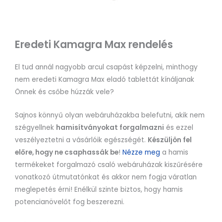
Eredeti Kamagra Max rendelés
El tud annál nagyobb arcul csapást képzelni, minthogy
nem eredeti Kamagra Max eladó tablettát kínáljanak
Önnek és csőbe húzzák vele?
Sajnos könnyű olyan webáruházakba belefutni, akik nem
szégyellnek
hamisítványokat forgalmazni
és ezzel
veszélyeztetni a vásárlóik egészségét.
Készüljön fel
előre, hogy ne csaphassák be
!
Nézze meg
a hamis
termékeket forgalmazó csaló webáruházak kiszűrésére
vonatkozó útmutatónkat és akkor nem fogja váratlan
meglepetés érni! Enélkül szinte biztos, hogy hamis
potencianövelőt fog beszerezni.