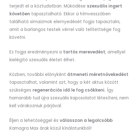
terjedt el a köztudatban. Működése
szexuális ingert
követően
tapasztalható. Ekkor a hímvesszőben
található simaizmok elernyedését fogja tapasztalni,
amit a barlangos testek vérrel való telítettsége fog
követni.
Ez fogja eredményezni a
tartós merevedést
, amellyel
kielégítő szexuális életet élhet.
Közben, további előnyként
átmeneti méretnövekedést
tapasztalhat, valamint azt, hogy a két aktus között
szükséges
regenerációs idő le fog csökkeni.
Így
hamarabb tud újra szexuális kapcsolatot létesíteni, nem
kell várakozniuk párjával.
Éljen a lehetőséggel és
válasszon a legolcsóbb
Kamagra Max árak közül kínálatunkból!