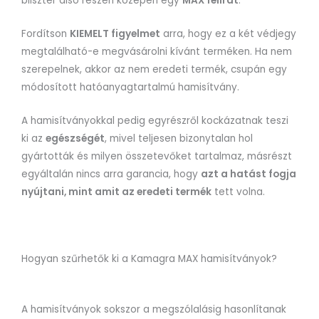
bliszter alsó részén középen egy
MAX felirat
.
Fordítson
KIEMELT figyelmet
arra, hogy ez a két védjegy
megtalálható-e megvásárolni kívánt terméken. Ha nem
szerepelnek, akkor az nem eredeti termék, csupán egy
módosított hatóanyagtartalmú hamisítvány.
A hamisítványokkal pedig egyrészről kockázatnak teszi
ki az
egészségét
, mivel teljesen bizonytalan hol
gyártották és milyen összetevőket tartalmaz, másrészt
egyáltalán nincs arra garancia, hogy
azt a hatást fogja
nyújtani, mint amit az eredeti termék
tett volna.
Hogyan szűrhetők ki a Kamagra MAX hamisítványok?
A hamisítványok sokszor a megszólalásig hasonlítanak