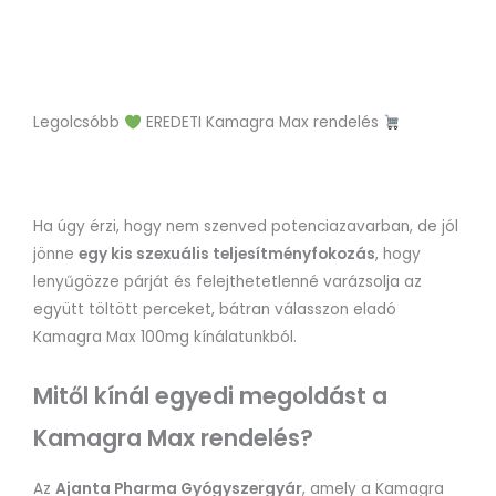
Legolcsóbb
EREDETI Kamagra Max rendelés
Ha úgy érzi, hogy nem szenved potenciazavarban, de jól
jönne
egy kis szexuális teljesítményfokozás
, hogy
lenyűgözze párját és felejthetetlenné varázsolja az
együtt töltött perceket, bátran válasszon eladó
Kamagra Max 100mg kínálatunkból.
Mitől kínál egyedi megoldást a
Kamagra Max rendelés?
Az
Ajanta Pharma Gyógyszergyár
, amely a Kamagra