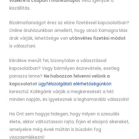
vidékre is csupán 1 munkanapot
vesz igénybe a
kiszállítás.
Bizalmatlanságot érez az előre fizetéssel kapcsolatban?
Online áruházunkban amellett, hogy olcsó Kamagra Max
árak várják, lehetősége van
utánvétes fizetési módot
is választani.
Kérdése merült fel, bizonytalan a választással
kapcsolatban? Vagy bármilyen észrevétele, esetleg
panasza lenne?
Ne habozzon felvenni velünk a
kapcsolatot
ügyfélszolgálati elérhetőségünkön
keresztül. Kollégáink várják a megkeresését a hét
minden napján, és igyekeznek a leghamarabb válaszolni!
Ha Önt sem hagyja hidegen, hogy milyen a szexuális
élete, akkor változtasson rajta. Érjen el elsöprő sikereket,
amelyekre még évek múltán is büszkén fog
visszaemlékezni!