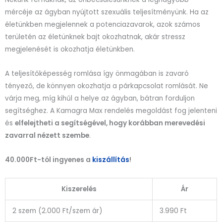
mércéje az ágyban nyújtott szexuális teljesítményünk. Ha az
életünkben megjelennek a potenciazavarok, azok számos
területén az életünknek bajt okozhatnak, akár stressz
megjelenését is okozhatja életünkben.
A teljesítőképesség romlása így önmagában is zavaró
tényező, de könnyen okozhatja a párkapcsolat romlását. Ne
várja meg, míg kihűl a helye az ágyban, bátran forduljon
segítséghez. A Kamagra Max rendelés megoldást fog jelenteni
és
elfelejtheti a segítségével, hogy korábban merevedési
zavarral nézett szembe
.
40.000Ft-tól ingyenes a
kiszállítás
!
Kiszerelés
Ár
2 szem (2.000 Ft/szem ár)
3.990 Ft