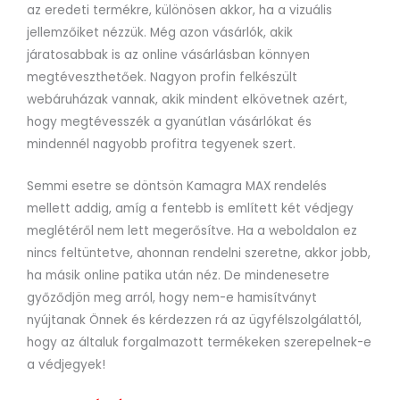
az eredeti termékre, különösen akkor, ha a vizuális
jellemzőiket nézzük. Még azon vásárlók, akik
járatosabbak is az online vásárlásban könnyen
megtéveszthetőek. Nagyon profin felkészült
webáruházak vannak, akik mindent elkövetnek azért,
hogy megtévesszék a gyanútlan vásárlókat és
mindennél nagyobb profitra tegyenek szert.
Semmi esetre se döntsön Kamagra MAX rendelés
mellett addig, amíg a fentebb is említett két védjegy
meglétéről nem lett megerősítve. Ha a weboldalon ez
nincs feltüntetve, ahonnan rendelni szeretne, akkor jobb,
ha másik online patika után néz. De mindenesetre
győződjön meg arról, hogy nem-e hamisítványt
nyújtanak Önnek és kérdezzen rá az ügyfélszolgálattól,
hogy az általuk forgalmazott termékeken szerepelnek-e
a védjegyek!