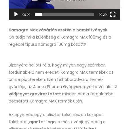
00:00
00:20
Kamagra Max vásárlás esetén a hamisítványok
Ön tudja mi a különbség a Kamagra MAX 100mg és a
régebbi típusú Kamagra 100mg között?
Bizonyára hallott róla, hogy milyen nagy számban
fordulnak elő nem eredeti Kamagra MAX termékek az
online piactereken. Ezen felháborodva, a termék
gyártója, az Ajanta Pharma Gyógyszergyártó Vállalat
2
védjegyet gravíroztatott
minden általa forgalomba
bocsátott Kamagra MAX termék után.
Az egyik védjegy a bliszter felső részén középen
található „
ajanta” logo
, a másik védjegy pedig a