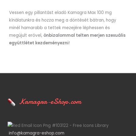
Vessen egy pillantást eladó Kamagra Max 100 mg
kínálatunkra és hozza meg a döntését bátran, hogy
minél hamarabb a tettek mezejére léphessen és
megújult erővel,
önbizalommal telten merjen szexuális
együttlétet kezdeményezni
!
Kamagra-eShop.com
info@kamagra-eshop.com