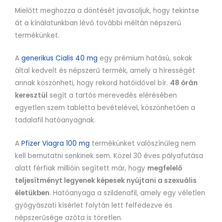
Mielőtt meghozza a döntését javasoljuk, hogy tekintse
át a kínálatunkban lévő további méltán népszerű
termékünket.
A
generikus Cialis 40 mg
egy prémium hatású, sokak
által kedvelt és népszerű termék, amely a hírességét
annak köszönheti, hogy rekord hatóidővel bír.
48 órán
keresztül
segít a tartós merevedés elérésében
egyetlen szem tabletta bevételével, köszönhetően a
tadalafil hatóanyagnak.
A
Pfizer Viagra 100 mg
termékünket valószínűleg nem
kell bemutatni senkinek sem. Közel 30 éves pályafutása
alatt férfiak millióin segített már, hogy
megfelelő
teljesítményt legyenek képesek nyújtani a szexuális
életükben
. Hatóanyaga a szildenafil, amely egy véletlen
gyógyászati kísérlet folytán lett felfedezve és
népszerűsége azóta is töretlen.