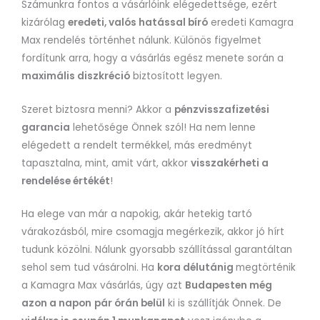
Számunkra fontos a vásárlóink elégedettsége, ezért
kizárólag
eredeti, valós hatással bíró
eredeti Kamagra
Max rendelés történhet nálunk. Különös figyelmet
fordítunk arra, hogy a vásárlás egész menete során a
maximális diszkréció
biztosított legyen.
Szeret biztosra menni? Akkor a
pénzvisszafizetési
garancia
lehetősége Önnek szól! Ha nem lenne
elégedett a rendelt termékkel, más eredményt
tapasztalna, mint, amit várt, akkor
visszakérheti a
rendelése értékét
!
Ha elege van már a napokig, akár hetekig tartó
várakozásból, mire csomagja megérkezik, akkor jó hírt
tudunk közölni. Nálunk gyorsabb szállítással garantáltan
sehol sem tud vásárolni. Ha
kora délutánig
megtörténik
a Kamagra Max vásárlás, úgy azt
Budapesten még
azon a napon
pár órán belül
ki is szállítják Önnek. De