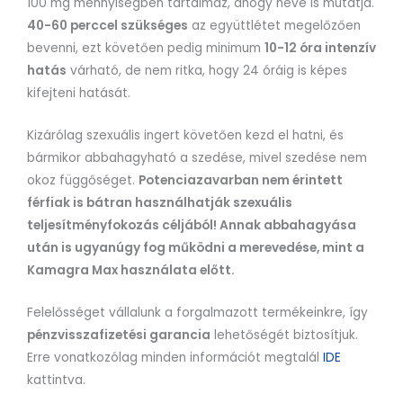
100 mg mennyiségben tartalmaz, ahogy neve is mutatja.
40-60 perccel szükséges
az együttlétet megelőzően
bevenni, ezt követően pedig minimum
10-12 óra intenzív
hatás
várható, de nem ritka, hogy 24 óráig is képes
kifejteni hatását.
Kizárólag szexuális ingert követően kezd el hatni, és
bármikor abbahagyható a szedése, mivel szedése nem
okoz függőséget.
Potenciazavarban nem érintett
férfiak is bátran használhatják szexuális
teljesítményfokozás céljából! Annak abbahagyása
után is ugyanúgy fog működni a merevedése, mint a
Kamagra Max használata előtt.
Felelősséget vállalunk a forgalmazott termékeinkre, így
pénzvisszafizetési garancia
lehetőségét biztosítjuk.
Erre vonatkozólag minden információt megtalál
IDE
kattintva.