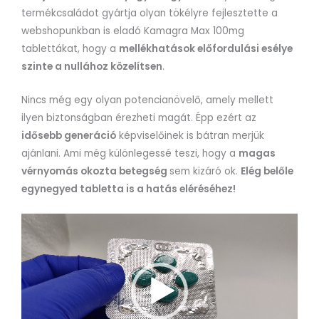
termékcsaládot gyártja olyan tökélyre fejlesztette a
webshopunkban is eladó Kamagra Max 100mg
tablettákat, hogy a
mellékhatások előfordulási esélye
szinte a nullához közelítsen
.
Nincs még egy olyan potencianövelő, amely mellett
ilyen biztonságban érezheti magát. Épp ezért az
idősebb generáció
képviselőinek is bátran merjük
ajánlani. Ami még különlegessé teszi, hogy a
magas
vérnyomás okozta betegség
sem kizáró ok.
Elég belőle
egynegyed tabletta is a hatás eléréséhez!
Videólejátszó