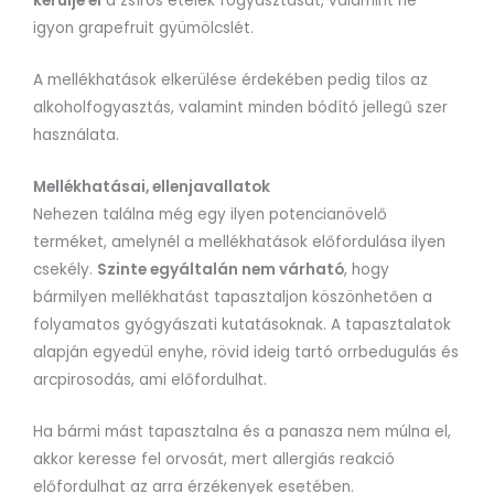
kerülje el
a zsíros ételek fogyasztását, valamint ne
igyon grapefruit gyümölcslét.
A mellékhatások elkerülése érdekében pedig tilos az
alkoholfogyasztás, valamint minden bódító jellegű szer
használata.
Mellékhatásai, ellenjavallatok
Nehezen találna még egy ilyen potencianövelő
terméket, amelynél a mellékhatások előfordulása ilyen
csekély.
Szinte egyáltalán nem várható
, hogy
bármilyen mellékhatást tapasztaljon köszönhetően a
folyamatos gyógyászati kutatásoknak. A tapasztalatok
alapján egyedül enyhe, rövid ideig tartó orrbedugulás és
arcpirosodás, ami előfordulhat.
Ha bármi mást tapasztalna és a panasza nem múlna el,
akkor keresse fel orvosát, mert allergiás reakció
előfordulhat az arra érzékenyek esetében.