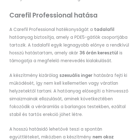
Carefil Professional hatása
A Carefil Professional hatékonyságát a
tadalafil
hatóanyag biztosítja, amely a PDE5-gátlók csoportjába
tartozik. A tadalafil egyik legnagyobb előnye a rendkívül
hosszú hatástartam, amely akár
36 órán keresztül
is
támogatja a megfelelő merevedés kialakulását.
A készítmény kizárólag
szexuális inger
hatására fejti ki
működését, így nem kell kellemetlen vagy váratlan
helyzetektől tartani. A hatóanyag elősegíti a hímvessző
simaizmainak ellazulását, aminek következtében
fokozódik a véráramlás a barlangos testekben, ezáltal
stabil és tartós erekció jöhet létre.
A hosszú hatásidő lehetővé teszi a spontán
együttléteket, miközben a készítmény
nem okoz