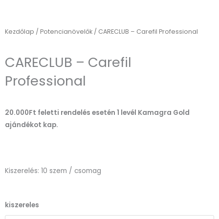
Kezdőlap
/
Potencianövelők
/ CARECLUB – Carefil Professional
CARECLUB – Carefil
Professional
20.000Ft feletti rendelés esetén 1 levél Kamagra Gold
ajándékot kap.
Kiszerelés: 10 szem / csomag
CARECLUB
kiszereles
-