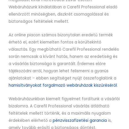
Webáruházunk kínálatában a Carefil Professional eladó
ellenőrzött minőségben, diszkrét csomagolással és
biztonságos feltételek mellett.
Az online piacon számos bizonytalan eredetű termék
érhető el, ezért kiemelten fontos a körültekintő
választás. Egy megbízható Carefil Professional rendelés
során nemcsak a kívánt hatás, hanem az eredetiség és
a vásárlás biztonsága is garantált. Érdemes előre
tájékozódni arról, hogyan lehet felismerni a gyanús
ajánlatokat – ebben segítséget nyújt összefoglalónk a
hamisítványokat forgalmazó webáruházak kiszűréséről
.
Webáruházunkban kiemelt figyelmet fordítunk a vásárlói
bizalomra. A Carefil Professional vásárlás átlátható
feltételek mellett történik, és a maximális nyugalom
érdekében elérhető a
pénzvisszafizetési garancia
is,
amely tovább erősíti a biztonságos döntést.