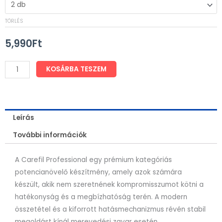
Carefil
TÖRLÉS
Professional
mennyiség
5,990
Ft
KOSÁRBA TESZEM
Leírás
További információk
A Carefil Professional egy prémium kategóriás
potencianövelő készítmény, amely azok számára
készült, akik nem szeretnének kompromisszumot kötni a
hatékonyság és a megbízhatóság terén. A modern
összetétel és a kiforrott hatásmechanizmus révén stabil
megoldást kínál merevedési zavar esetén.