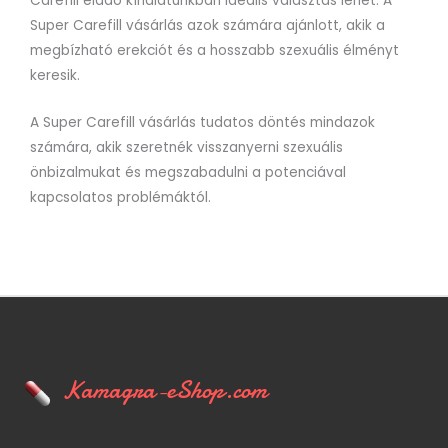
Carefill eladó kínálatunkban ideális választás lehet. A
Super Carefill vásárlás azok számára ajánlott, akik a
megbízható erekciót és a hosszabb szexuális élményt
keresik.
A Super Carefill vásárlás tudatos döntés mindazok
számára, akik szeretnék visszanyerni szexuális
önbizalmukat és megszabadulni a potenciával
kapcsolatos problémáktól.
Kamagra-eShop.com