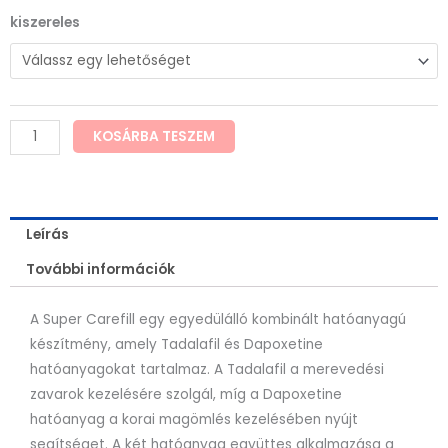
CARECLUB
kiszereles
-
Super
Carefill
mennyiség
KOSÁRBA TESZEM
Leírás
További információk
A Super Carefill egy egyedülálló kombinált hatóanyagú
készítmény, amely Tadalafil és Dapoxetine
hatóanyagokat tartalmaz. A Tadalafil a merevedési
zavarok kezelésére szolgál, míg a Dapoxetine
hatóanyag a korai magömlés kezelésében nyújt
segítséget. A két hatóanyag együttes alkalmazása a