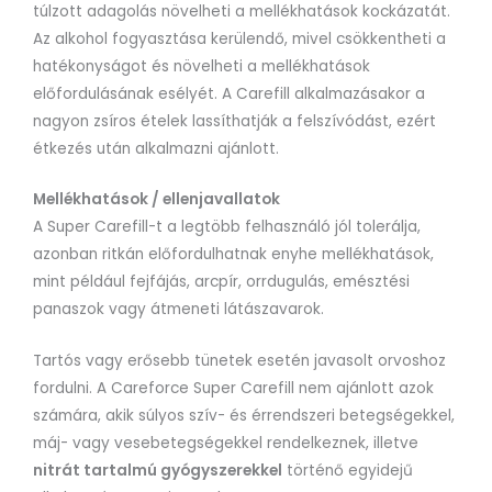
túlzott adagolás növelheti a mellékhatások kockázatát.
Az alkohol fogyasztása kerülendő, mivel csökkentheti a
hatékonyságot és növelheti a mellékhatások
előfordulásának esélyét. A Carefill alkalmazásakor a
nagyon zsíros ételek lassíthatják a felszívódást, ezért
étkezés után alkalmazni ajánlott.
Mellékhatások / ellenjavallatok
A Super Carefill-t a legtöbb felhasználó jól tolerálja,
azonban ritkán előfordulhatnak enyhe mellékhatások,
mint például fejfájás, arcpír, orrdugulás, emésztési
panaszok vagy átmeneti látászavarok.
Tartós vagy erősebb tünetek esetén javasolt orvoshoz
fordulni. A Careforce Super Carefill nem ajánlott azok
számára, akik súlyos szív- és érrendszeri betegségekkel,
máj- vagy vesebetegségekkel rendelkeznek, illetve
nitrát tartalmú gyógyszerekkel
történő egyidejű