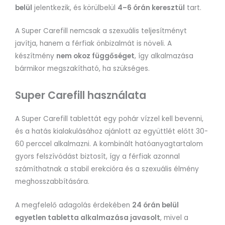
belül
jelentkezik, és körülbelül
4–6 órán keresztül
tart.
A Super Carefill nemcsak a szexuális teljesítményt
javítja, hanem a férfiak önbizalmát is növeli. A
készítmény
nem okoz függőséget
, így alkalmazása
bármikor megszakítható, ha szükséges.
Super Carefill használata
A Super Carefill tablettát egy pohár vízzel kell bevenni,
és a hatás kialakulásához ajánlott az együttlét előtt 30-
60 perccel alkalmazni. A kombinált hatóanyagtartalom
gyors felszívódást biztosít, így a férfiak azonnal
számíthatnak a stabil erekcióra és a szexuális élmény
meghosszabbítására.
A megfelelő adagolás érdekében
24 órán belül
egyetlen tabletta alkalmazása javasolt
, mivel a