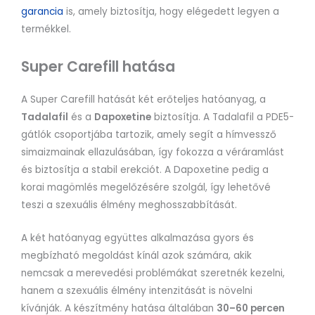
garancia
is, amely biztosítja, hogy elégedett legyen a
termékkel.
Super Carefill hatása
A Super Carefill hatását két erőteljes hatóanyag, a
Tadalafil
és a
Dapoxetine
biztosítja. A Tadalafil a PDE5-
gátlók csoportjába tartozik, amely segít a hímvessző
simaizmainak ellazulásában, így fokozza a véráramlást
és biztosítja a stabil erekciót. A Dapoxetine pedig a
korai magömlés megelőzésére szolgál, így lehetővé
teszi a szexuális élmény meghosszabbítását.
A két hatóanyag együttes alkalmazása gyors és
megbízható megoldást kínál azok számára, akik
nemcsak a merevedési problémákat szeretnék kezelni,
hanem a szexuális élmény intenzitását is növelni
kívánják. A készítmény hatása általában
30–60 percen