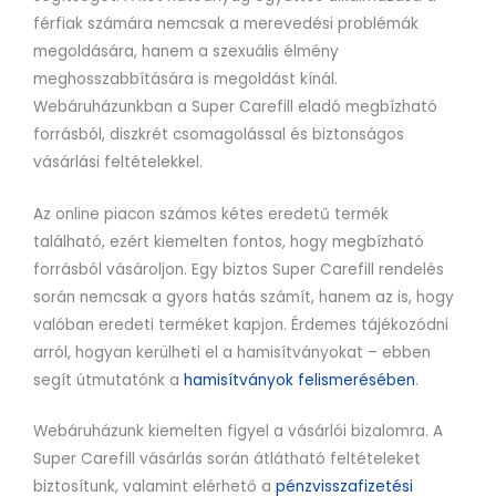
férfiak számára nemcsak a merevedési problémák
megoldására, hanem a szexuális élmény
meghosszabbítására is megoldást kínál.
Webáruházunkban a Super Carefill eladó megbízható
forrásból, diszkrét csomagolással és biztonságos
vásárlási feltételekkel.
Az online piacon számos kétes eredetű termék
található, ezért kiemelten fontos, hogy megbízható
forrásból vásároljon. Egy biztos Super Carefill rendelés
során nemcsak a gyors hatás számít, hanem az is, hogy
valóban eredeti terméket kapjon. Érdemes tájékozódni
arról, hogyan kerülheti el a hamisítványokat – ebben
segít útmutatónk a
hamisítványok felismerésében
.
Webáruházunk kiemelten figyel a vásárlói bizalomra. A
Super Carefill vásárlás során átlátható feltételeket
biztosítunk, valamint elérhető a
pénzvisszafizetési