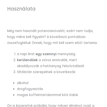
Használata
Még nem használt potencianövelőt, ezért nem tudja,
hogy mikre kell figyelni? A következő pontokban
összefoglaltuk Önnek, hogy mit kell szem előtt tartania:
a napi limit
egy szemnyi
mennyiség
kerülendőek
a zsíros ennivalók, mert
akadályozzák a hatóanyag felszívódását
tiltólistán szerepelnek a következők:
alkohol
drogfogyasztás
magas koffeintartalommal bíró italok
Ön is kiszeretné próbálni, hogy milyen élményt nyújt a