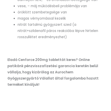
vese, – máj működésbeli problémája van
öröklött szembetegsége van
magas vérnyomással kezelik
nitrát tartalmú gyógyszert szed (a
nitrát+szildenafil páros reakcióba lépve hirtelen
rosszullétet eredményezhet)
Eladó Cenforce 200mg tablettát keres? Online
patikánk pénzvisszafizetési garancia keretén belül
vállalja, hogy kizárólag az Aurochem
Gyógyszergyártó Válallat által forgalomba hozott
terméket kínáljuk!