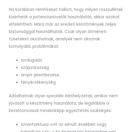
Ha korábban rémhíreket hallott, hogy milyen rosszullétek
kísérhetik a potencianövelők használatát, akkor azokat
elfelehtheti. Mára már az eredeti készítmények teljes
biztonsággal használhatók. Csak olyan átmeneti
tüneteket okozhatnak, amelyek nem okoznak
komolyabb problémákat:
orrdugulás
szájszárazság
arcpír jelentkezése
fényérzékenység
Adódhatnak olyan speciális élethelyzetek, amikor nem
javasolt a készítmény használata, de legalábbis a
kezelőorvossal mindenképp egyeztetés szükséges:
szívinfarktusa volt az elmúlt években vagy
bármilyen szív, – és érrendszeri betegsége van