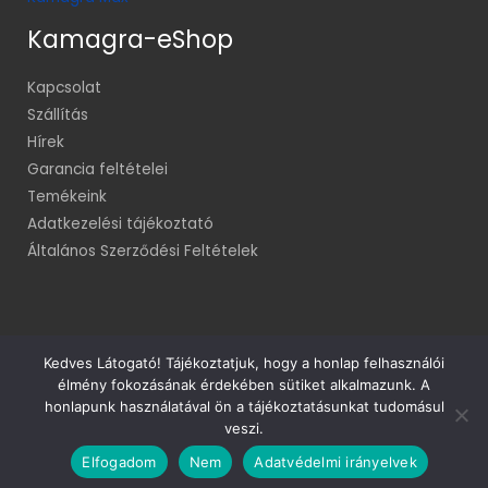
Kamagra-eShop
Kapcsolat
Szállítás
Hírek
Garancia feltételei
Temékeink
Adatkezelési tájékoztató
Általános Szerződési Feltételek
Kedves Látogató! Tájékoztatjuk, hogy a honlap felhasználói
élmény fokozásának érdekében sütiket alkalmazunk. A
Minden jog fenntartva! © 2014
honlapunk használatával ön a tájékoztatásunkat tudomásul
veszi.
Rendeléskövetés
Elfogadom
Nem
Adatvédelmi irányelvek