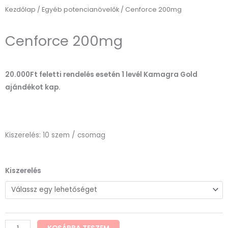
Kezdőlap
/
Egyéb potencianövelők
/ Cenforce 200mg
Cenforce 200mg
20.000Ft feletti rendelés esetén 1 levél Kamagra Gold
ajándékot kap.
Kiszerelés: 10 szem / csomag
Cenforce
Kiszerelés
200mg
mennyiség