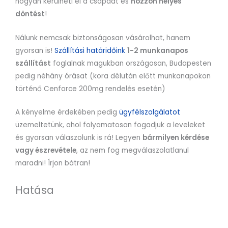
hogyan kerülheti el a csapdát és
hozzon helyes
döntést
!
Nálunk nemcsak biztonságosan vásárolhat, hanem
gyorsan is!
Szállítási határidőink
1-2 munkanapos
szállítást
foglalnak magukban országosan, Budapesten
pedig néhány órásat (kora délután előtt munkanapokon
történő Cenforce 200mg rendelés esetén)
A kényelme érdekében pedig
ügyfélszolgálatot
üzemeltetünk, ahol folyamatosan fogadjuk a leveleket
és gyorsan válaszolunk is rá! Legyen
bármilyen kérdése
vagy észrevétele
, az nem fog megválaszolatlanul
maradni! Írjon bátran!
Hatása