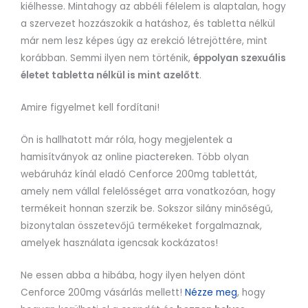
kiélhesse. Mintahogy az abbéli félelem is alaptalan, hogy
a szervezet hozzászokik a hatáshoz, és tabletta nélkül
már nem lesz képes úgy az erekció létrejöttére, mint
korábban. Semmi ilyen nem történik,
éppolyan szexuális
életet tabletta nélkül is mint azelőtt
.
Amire figyelmet kell fordítani!
Ön is hallhatott már róla, hogy megjelentek a
hamisítványok az online piactereken. Több olyan
webáruház kínál eladó Cenforce 200mg tablettát,
amely nem vállal felelősséget arra vonatkozóan, hogy
termékeit honnan szerzik be. Sokszor silány minőségű,
bizonytalan összetevőjű termékeket forgalmaznak,
amelyek használata igencsak kockázatos!
Ne essen abba a hibába, hogy ilyen helyen dönt
Cenforce 200mg vásárlás mellett!
Nézze meg
, hogy