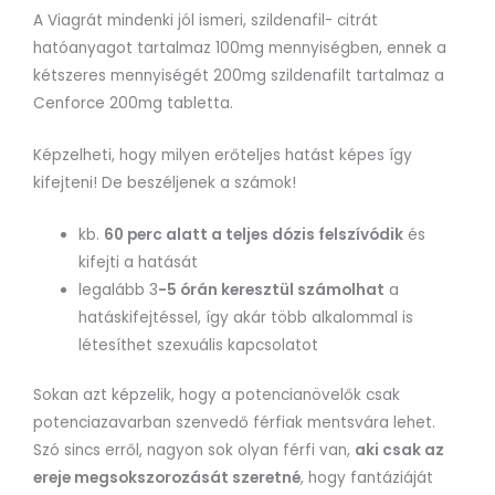
A Viagrát mindenki jól ismeri, szildenafil- citrát
hatóanyagot tartalmaz 100mg mennyiségben, ennek a
kétszeres mennyiségét 200mg szildenafilt tartalmaz a
Cenforce 200mg tabletta.
Képzelheti, hogy milyen erőteljes hatást képes így
kifejteni! De beszéljenek a számok!
kb.
60 perc alatt a teljes dózis felszívódik
és
kifejti a hatását
legalább 3
-5 órán keresztül számolhat
a
hatáskifejtéssel, így akár több alkalommal is
létesíthet szexuális kapcsolatot
Sokan azt képzelik, hogy a potencianövelők csak
potenciazavarban szenvedő férfiak mentsvára lehet.
Szó sincs erről, nagyon sok olyan férfi van,
aki csak az
ereje megsokszorozását szeretné
, hogy fantáziáját