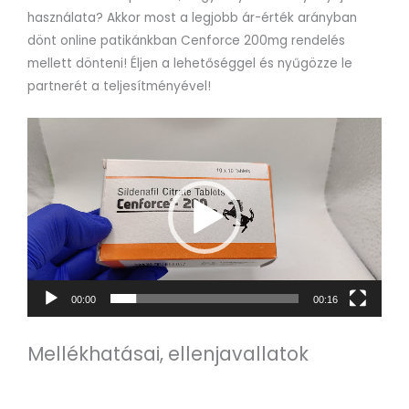
használata? Akkor most a legjobb ár-érték arányban
dönt online patikánkban Cenforce 200mg rendelés
mellett dönteni! Éljen a lehetőséggel és nyűgözze le
partnerét a teljesítményével!
Videólejátszó
00:00
00:16
Mellékhatásai, ellenjavallatok