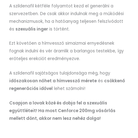
A szildenafil kétféle folyamtot kezd el generálni a
szervezetben. De csak akkor indulnak meg a működési
mechanizmusok, ha a hatóanyag teljesen felszívódott
és
szexuális inger
is történt.
Ezt követően a hímvessző simaizmai ernyedésnek
fognak indulni és vér áramlik a barlangos testekbe, így
erőteljes erekciót eredményezve.
A szildenafil sajátságos tulajdonsága még, hogy
időszakosan nőhet a hímvessző mérete
és
csökkenő
regenerációs idővel
lehet számolni!
Csapjon a lovak közé és dobja fel a szexuális
együttléteit! Ha most Cenforce 200mg vásárlás
mellett dönt, akkor nem lesz nehéz dolga!