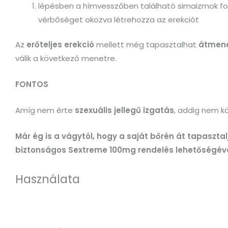
lépésben a hímvesszőben található simaizmok fog
vérbőséget okozva létrehozza az erekciót
Az
erőteljes erekció
mellett még tapasztalhat
átmene
válik a következő menetre.
FONTOS
Amíg nem érte
szexuális jellegű izgatás
, addig nem k
Már ég is a vágytól, hogy a saját bőrén át tapaszt
biztonságos Sextreme 100mg rendelés lehetőségéve
Használata