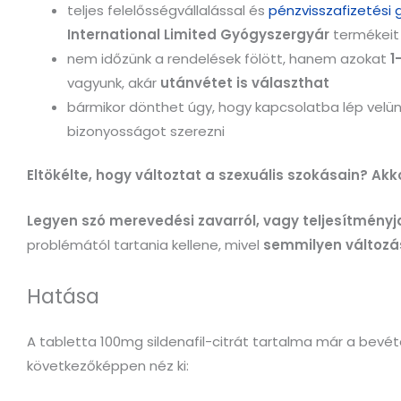
teljes felelősségvállalással és
pénzvisszafizetési 
International Limited Gyógyszergyár
termékeit
nem időzünk a rendelések fölött, hanem azokat
1
vagyunk, akár
utánvétet is választhat
bármikor dönthet úgy, hogy kapcsolatba lép velü
bizonyosságot szerezni
Eltökélte, hogy változtat a szexuális szokásain? Ak
Legyen szó merevedési zavarról, vagy teljesítményj
problémától tartania kellene, mivel
semmilyen változá
Hatása
A tabletta 100mg sildenafil-citrát tartalma már a bevét
következőképpen néz ki: