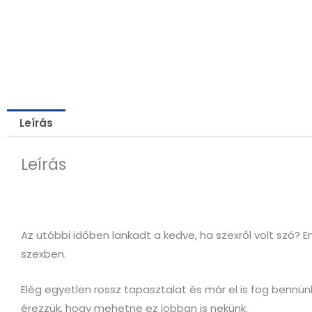
Leírás
Leírás
Az utóbbi időben lankadt a kedve, ha szexről volt szó? 
szexben.
Elég egyetlen rossz tapasztalat és már el is fog bennün
érezzük, hogy mehetne ez jobban is nekünk.