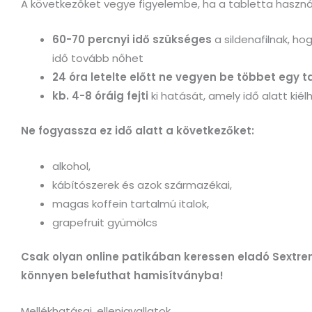
A következőket vegye figyelembe, ha a tabletta haszná
60-70 percnyi idő szükséges
a sildenafilnak, ho
idő tovább nőhet
24 óra letelte előtt ne vegyen be többet egy t
kb. 4-8 óráig fejti
ki hatását, amely idő alatt kiélh
Ne fogyassza ez idő alatt a következőket:
alkohol,
kábítószerek és azok származékai,
magas koffein tartalmú italok,
grapefruit gyümölcs
Csak olyan online patikában keressen eladó Sextre
könnyen belefuthat hamisítványba!
Mellékhatásai, ellenjavallatok