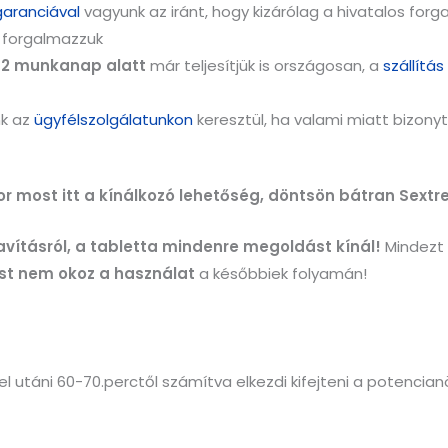
garanciával
vagyunk az iránt, hogy kizárólag a hivatalos for
 forgalmazzuk
-2 munkanap alatt
már teljesítjük is országosan,
a
szállítá
nk az
ügyfélszolgálatunkon
keresztül, ha valami miatt bizonyt
kor most itt a kínálkozó lehetőség, döntsön bátran Sext
avításról, a tabletta mindenre megoldást kínál!
Mindezt 
st nem okoz a használat
a későbbiek folyamán!
el utáni 60-70.perctől számítva elkezdi kifejteni a potencia