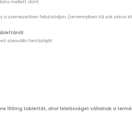
lata mellett dönt:
gy a szervezetben felszívódjon, (amennyiben túl sok zsíros ét
ablettánál
eti szexuális fantáziáját
me 100mg tablettát, ahol felelősséget vállalnak a term