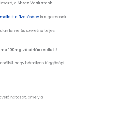
galmazó, a
Shree Venkatesh
s mellett a fizetésben
is rugalmasak
alan lenne és szeretne teljes
reme 100mg vásárlás mellett!
anélkül, hogy bármilyen függőségi
növelő hatását, amely a