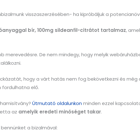
bizalmunk visszaszerzésében- ha kipróbáljuk a potencianöv
anyaggal bír, 100mg sildeanfil-citrátot tartalmaz
, ame
ősebb merevedésre. De nem mindegy, hogy melyik webáruház
alálkozni.
kázatát, hogy a várt hatás nem fog bekövetkezni és még a
 fordulhatna elő.
a hamisítvány?
Útmutató oldalunkon
minden ezzel kapcsolato
letta az
amelyik eredeti minőséget takar
.
l bennünket a bizalmával: