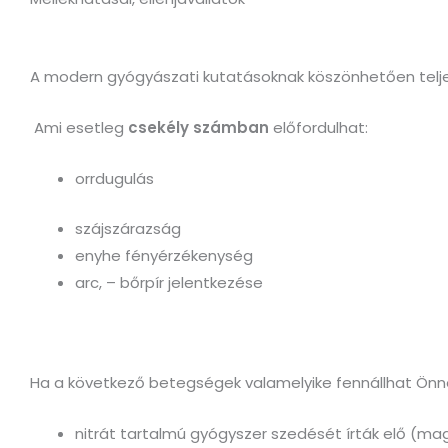
A modern gyógyászati kutatásoknak köszönhetően telje
Ami esetleg
csekély számban
előfordulhat:
orrdugulás
szájszárazság
enyhe fényérzékenység
arc, – bőrpír jelentkezése
Ha a következő betegségek valamelyike fennállhat Önné
nitrát tartalmú gyógyszer szedését írták elő (mag