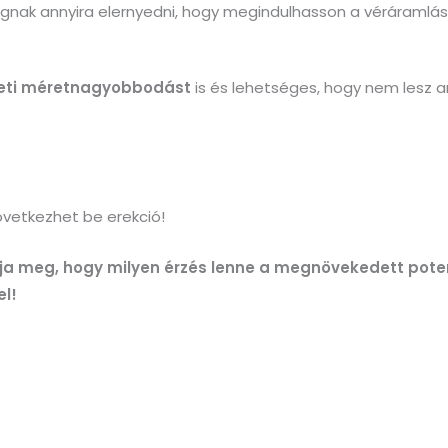
nak annyira elernyedni, hogy megindulhasson a véráramlás 
ti méretnagyobbodást
is és lehetséges, hogy nem lesz a
övetkezhet be erekció!
alja meg, hogy milyen érzés lenne a megnövekedett pote
l!