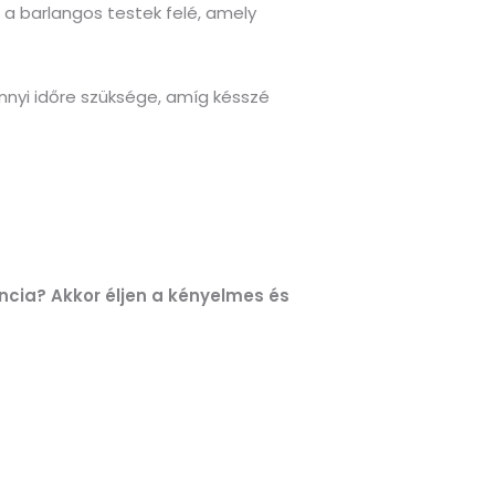
a barlangos testek felé, amely
nnyi időre szüksége, amíg késszé
ncia? Akkor éljen a kényelmes és