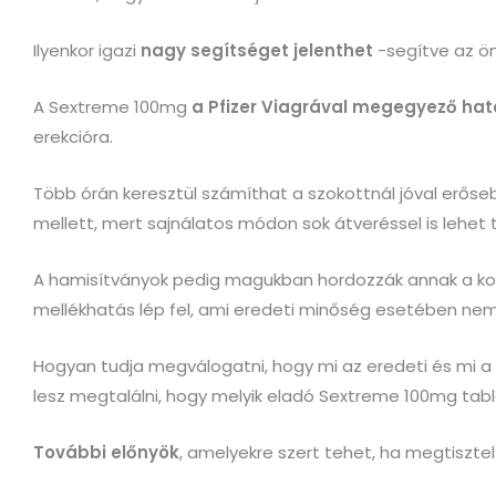
Ilyenkor igazi
nagy segítséget jelenthet
-segítve az ön
A Sextreme 100mg
a Pfizer Viagrával megegyező ható
erekcióra.
Több órán keresztül számíthat a szokottnál jóval er
mellett, mert sajnálatos módon sok átveréssel is lehet t
A hamisítványok pedig magukban hordozzák annak a koc
mellékhatás lép fel, ami eredeti minőség esetében nem
Hogyan tudja megválogatni, hogy mi az eredeti és mi 
lesz megtalálni, hogy melyik eladó Sextreme 100mg tab
További előnyök
, amelyekre szert tehet, ha megtiszte