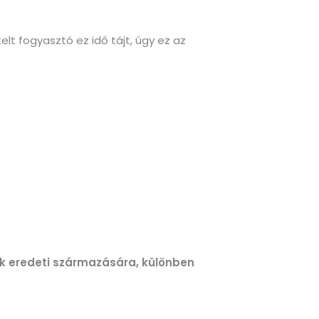
elt fogyasztó ez idő tájt, úgy ez az
ék eredeti származására, különben