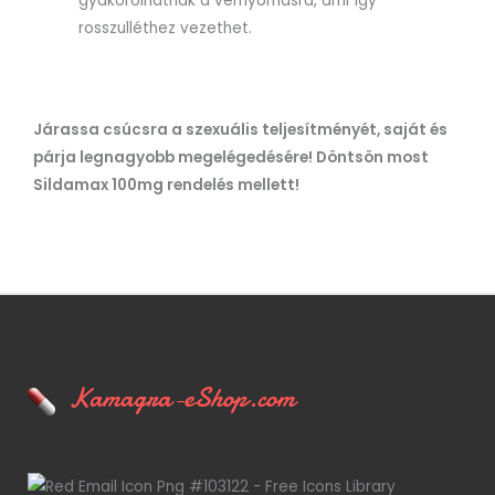
gyakorolhatnak a vérnyomásra, ami így
rosszulléthez vezethet.
Járassa csúcsra a szexuális teljesítményét, saját és
párja legnagyobb megelégedésére! Döntsön most
Sildamax 100mg rendelés mellett!
Kamagra-eShop.com