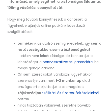
információ, amely segítheti a biztonságos Sildamax
100mg vásárlás lebonyolítását
.
Hogy még tovább könnyíthessük a döntését, a
figyelmébe ajánljuk online patikánk következő
szolgáltatásait:
termékeink az utolsó szemig eredetiek, így
sem a
hatásosságukban, sem a biztonságukat
illetően nem lehet kétsége
, de fenntartjuk a
lehetőséget a
pénzvisszafizetési garanciára
, ha
mégis gondja adódna
Ön sem szeret sokat várakozni, ugye? akkor
szerencséje van, mert
1-2 munkanap
alatt
országszerte eljuttatjuk a csomagokat;
tájékozódjon
szállítási és fizetési feltételeinkről
bátran
nincs tisztában valamivel, szeretne bővebb