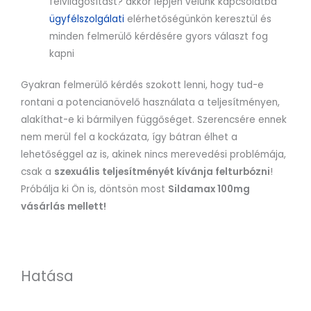
felvilágosítást? akkor lépjen velünk kapcsolatba
ügyfélszolgálati
elérhetőségünkön
keresztül és
minden felmerülő kérdésére gyors választ fog
kapni
Gyakran felmerülő kérdés szokott lenni, hogy tud-e
rontani a potencianövelő használata a teljesítményen,
alakíthat-e ki bármilyen függőséget. Szerencsére ennek
nem merül fel a kockázata, így bátran élhet a
lehetőséggel az is, akinek nincs merevedési problémája,
csak a
szexuális teljesítményét kívánja felturbózni
!
Próbálja ki Ön is, döntsön most
Sildamax 100mg
vásárlás mellett!
Hatása