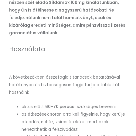
nézzen szét eladó Sildamax 100mg kínálatunkban,
hogy Ön is átélhesse a nagyszerű hatásokat! Ne
feledje, nálunk nem talál hamisítványt, csak és
kizárólag eredeti minőséget, amire pénzvisszafizetési
garanciát is vállalunk!
Használata
A következőkben összefoglalt tanácsok betartásával
hatékonyan és biztonságosan fogja tudja a tablettát
használni:
aktus előtt
60-70 perccel
szükséges bevenni
az étkezések során arra kell figyelnie, hogy kerülje
a kiadós, nehéz, zsíros ételeket mert azok
nehezíthetik a felszívódást