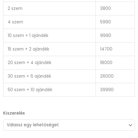
2 szem
3800
4 szem
5990
10 szem + 1 ajándék
9990
15 szem + 2 ajándék
14700
20 szem + 4 ajándék
18000
30 szem + 6 ajándék
26000
50 szem + 10 ajándék
39990
Sildamax
Kiszerelés
100mg
mennyiség