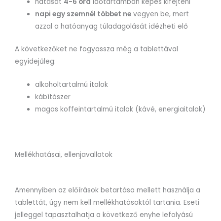
hatását
4-6 óra
időtartamban képes kifejteni
napi egy szemnél többet ne
vegyen be, mert
azzal a hatóanyag túladagolását idézheti elő
A következőket ne fogyassza még a tablettával
egyidejűleg:
alkoholtartalmú italok
kábítószer
magas koffeintartalmú italok (kávé, energiaitalok)
Mellékhatásai, ellenjavallatok
Amennyiben az előírások betartása mellett használja a
tablettát, úgy nem kell mellékhatásoktól tartania. Eseti
jelleggel tapasztalhatja a következő enyhe lefolyású