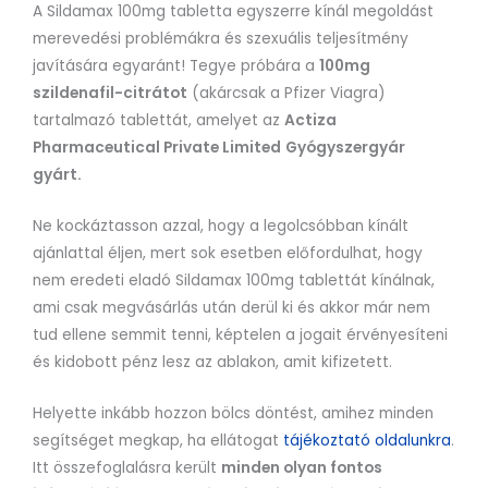
A Sildamax 100mg tabletta egyszerre kínál megoldást
merevedési problémákra és szexuális teljesítmény
javítására egyaránt! Tegye próbára a
100mg
szildenafil-citrátot
(akárcsak a Pfizer Viagra)
tartalmazó tablettát, amelyet az
Actiza
Pharmaceutical Private Limited
Gyógyszergyár
gyárt.
Ne kockáztasson azzal, hogy a legolcsóbban kínált
ajánlattal éljen, mert sok esetben előfordulhat, hogy
nem eredeti eladó Sildamax 100mg tablettát kínálnak,
ami csak megvásárlás után derül ki és akkor már nem
tud ellene semmit tenni, képtelen a jogait érvényesíteni
és kidobott pénz lesz az ablakon, amit kifizetett.
Helyette inkább hozzon bölcs döntést, amihez minden
segítséget megkap, ha ellátogat
tájékoztató oldalunkra
.
Itt összefoglalásra került
minden olyan fontos