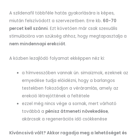
A szildenafil többféle hatás gyakorlására is képes,
miután felszívódott a szervezetben. Erre kb
. 60-70
percet kell szánni
. Ezt követően már csak szexuális
stimulációra van szükség ahhoz, hogy megtapasztalja a
nem mindennapi erekciót
.
A közben lezajlódó folyamat ekképpen néz ki:
a hímvesszőben vannak ún. simaizmok, ezeknek az
ernyedése tudja előidézni, hogy a barlangos
testekben fokozódjon a véráramlás, amely az
erekció létrejöttének a feltétele
ezzel még nincs vége a sornak, mert várható
továbbá a
pénisz átmeneti növekedése
,
akárcsak a regenerációs idő csökkenése
Kíváncsivá vált? Akkor ragadja meg a lehetőséget és