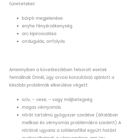
tüneteteket:
bőrpír megjelenése
enyhe fényérzékenység
arc kipirosodása
orrdugulás, orrfolyás
Amennyiben a következőkben felsorolt esetek
fennállnak Önnél, úgy orvosi konzultáció ajánlott a
későbbi problémák elkerülése végett:
szív, – vese, – vagy májbetegség
magas vérnyomás
nitrát tartalmú gyógyszer szedése (általában
mellkasi és vérnyomás problémákra szedett) A
nitrátok ugyanis a szildenafillal együtt hatást