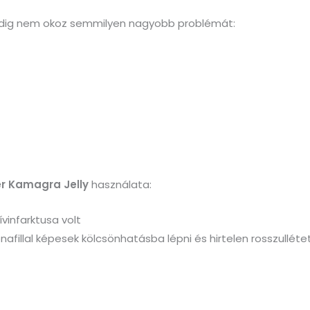
 pedig nem okoz semmilyen nagyobb problémát:
r Kamagra Jelly
használata:
vinfarktusa volt
enafillal képesek kölcsönhatásba lépni és hirtelen rosszullét