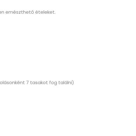
ben emészthető ételeket.
lásonként 7 tasakot fog találni)