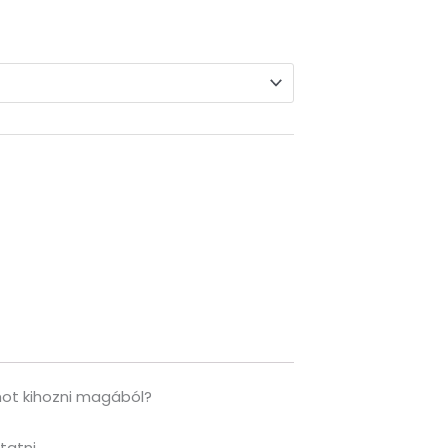
mot kihozni magából?
tatni.