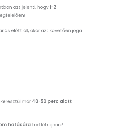
atban azt jelenti, hogy
1-2
megfelelően!
lás előtt áll, akár azt követően joga
n keresztül már
40-50 perc alatt
alom hatására
tud létrejönni!