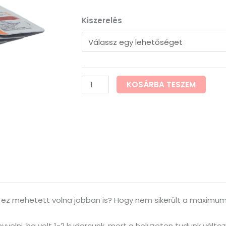
Super
Kiszerelés
Kamagra
Jelly
mennyiség
KOSÁRBA TESZEM
gy ez mehetett volna jobban is? Hogy nem sikerült a maximu
elni, ha volt 1-2 kudarcunk, mert a helyzeten tudunk változ