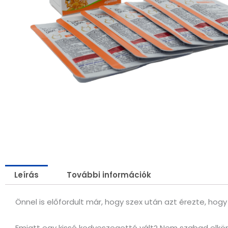
Leírás
További információk
Önnel is előfordult már, hogy szex után azt érezte, ho
Emiatt egy kissé kedveszegetté vált? Nem szabad elkönyv