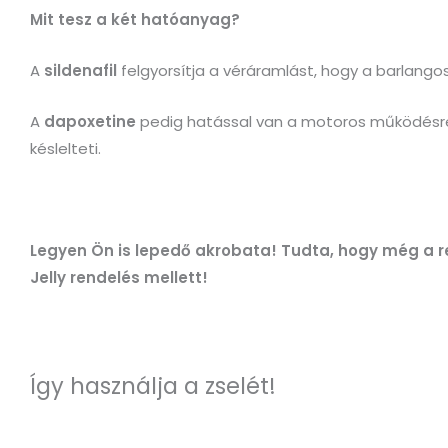
Mit tesz a két hatóanyag?
A
sildenafil
felgyorsítja a véráramlást, hogy a barlang
A
dapoxetine
pedig hatással van a motoros működésre (
késlelteti.
Legyen Ön is lepedő akrobata! Tudta, hogy még a r
Jelly rendelés mellett!
Így használja a zselét!