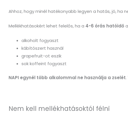
Ahhoz, hogy minél hatékonyabb legyen a hatás, jó, ha 
Mellékhatásokért lehet felelős, ha a
4-6 órás hatóidő
a
alkoholt fogyaszt
kábítószert használ
grapefruit-ot eszik
sok koffeint fogyaszt
NAPI egynél több alkalommal ne használja a zselét
.
Nem kell mellékhatásoktól félni