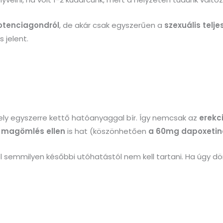
otenciagondról
, de akár csak egyszerűen a
szexuális telj
 jelent.
ely egyszerre kettő hatóanyaggal bír. Így nemcsak az
erekc
i magömlés ellen
is hat (köszönhetően
a 60mg dapoxetin
 semmilyen későbbi utóhatástól nem kell tartani. Ha úgy d