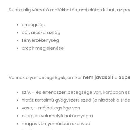
Szinte alig várható mellékhatás, ami előfordulhat, az
orrdugulás
bőr, arcszárazság
fényérzékenység
arcpír megjelenése
Vannak olyan betegségek, amikor
nem javasolt
a
Supe
szív, – és érrendszeri betegsége van, korábban szí
nitrát tartalmú gyógyszert szed (a nitrátok a sild
vese, – májbetegsége van
allergiás valamelyik hatóanyagra
magas vérnyomásban szenved