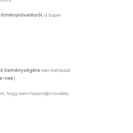
esítménynövelésről
, a Super
ió keménységére
van hatással
e-nek
)
önt, hogy nem használja tovább,