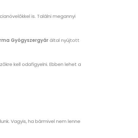
anövelőkkel is. Találni megannyi
arma Gyógyszergyár
által nyújtott
kre kell odafigyelni. Ebben lehet a
lunk. Vagyis, ha bármivel nem lenne