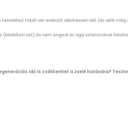
os testekhez toluló vér erekciót idézhessen elő (és akár mé
késlelteti azt) és nem engedi az agyi szterotoinok felvét
egenerációs idő is csökkenhet a zselé hatására? Teszt