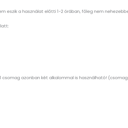
nem eszik a használat előtti 1-2 órában, főleg nem nehezeb
latt:
 1 csomag azonban két alkalommal is használható! (csomago