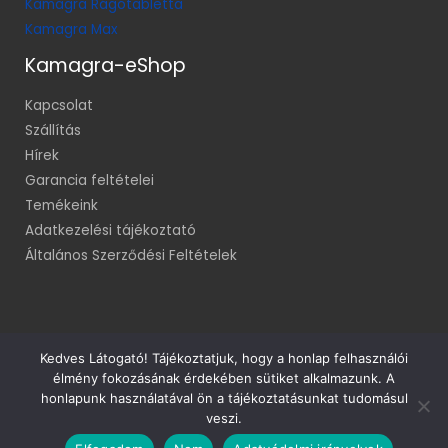
Kamagra Rágótabletta
Kamagra Max
Kamagra-eShop
Kapcsolat
Szállítás
Hírek
Garancia feltételei
Temékeink
Adatkezelési tájékoztató
Általános Szerződési Feltételek
Kedves Látogató! Tájékoztatjuk, hogy a honlap felhasználói
élmény fokozásának érdekében sütiket alkalmazunk. A
Minden jog fenntartva! © 2014
honlapunk használatával ön a tájékoztatásunkat tudomásul
veszi.
Rendeléskövetés