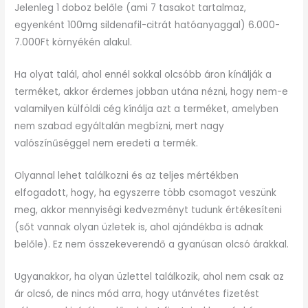
Jelenleg 1 doboz belőle (ami 7 tasakot tartalmaz,
egyenként 100mg sildenafil-citrát hatóanyaggal) 6.000-
7.000Ft környékén alakul.
Ha olyat talál, ahol ennél sokkal olcsóbb áron kínálják a
terméket, akkor érdemes jobban utána nézni, hogy nem-e
valamilyen külföldi cég kínálja azt a terméket, amelyben
nem szabad egyáltalán megbízni, mert nagy
valószínűséggel nem eredeti a termék.
Olyannal lehet találkozni és az teljes mértékben
elfogadott, hogy, ha egyszerre több csomagot veszünk
meg, akkor mennyiségi kedvezményt tudunk értékesíteni
(sőt vannak olyan üzletek is, ahol ajándékba is adnak
belőle). Ez nem összekeverendő a gyanúsan olcsó árakkal.
Ugyanakkor, ha olyan üzlettel találkozik, ahol nem csak az
ár olcsó, de nincs mód arra, hogy utánvétes fizetést