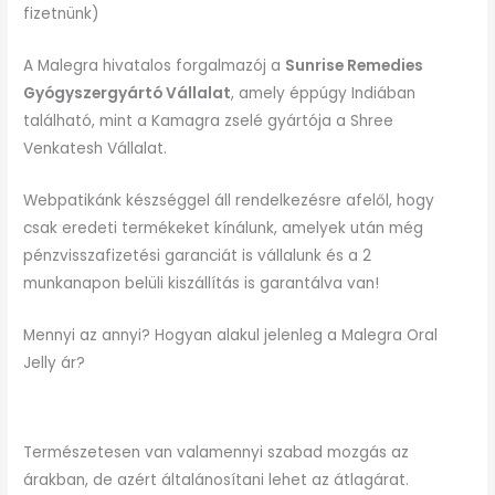
fizetnünk)
A Malegra hivatalos forgalmazój a
Sunrise Remedies
Gyógyszergyártó Vállalat
, amely éppúgy Indiában
található, mint a Kamagra zselé gyártója a Shree
Venkatesh Vállalat.
Webpatikánk készséggel áll rendelkezésre afelől, hogy
csak eredeti termékeket kínálunk, amelyek után még
pénzvisszafizetési garanciát is vállalunk és a 2
munkanapon belüli kiszállítás is garantálva van!
Mennyi az annyi? Hogyan alakul jelenleg a Malegra Oral
Jelly ár?
Természetesen van valamennyi szabad mozgás az
árakban, de azért általánosítani lehet az átlagárat.