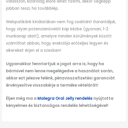
válasszon, kizárólag előre lehet fizetni, akkor végképp
jobban teszi, ha továbblép.
Webpatikánk kínálatában nem fog csalódni! Garantáljuk,
hogy olyan potencianövelőt kap kézbe (gyorsan, 1-2
munkanap alatt), amelyre minden körülmények között
számíthat abban, hogy erekciója erőteljes legyen és
sikereket érjen el a szexben!
Ugyanakkor fenntartjuk a jogot arra is, hogy ha
bármivel nem lenne megelégedve a használat során,
akkor ezt jelezve felénk, pénzvisszafizetési garanciát
érvényesítve visszakérje a terméke vételárát!
Éljen még ma a
Malegra Oral Jelly rendelés
nyújtotta
kényelmes és biztonságos rendelés lehetőségével!