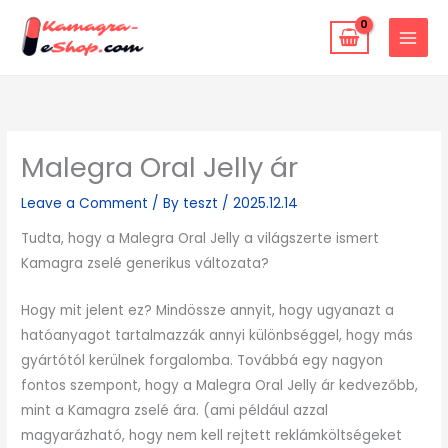
Skip
to
content
Malegra Oral Jelly ár
Leave a Comment
/ By
teszt
/
2025.12.14
Tudta, hogy a Malegra Oral Jelly a világszerte ismert
Kamagra zselé generikus változata?
Hogy mit jelent ez? Mindössze annyit, hogy ugyanazt a
hatóanyagot tartalmazzák annyi különbséggel, hogy más
gyártótól kerülnek forgalomba. Továbbá egy nagyon
fontos szempont, hogy a Malegra Oral Jelly ár kedvezőbb,
mint a Kamagra zselé ára. (ami például azzal
magyarázható, hogy nem kell rejtett reklámköltségeket