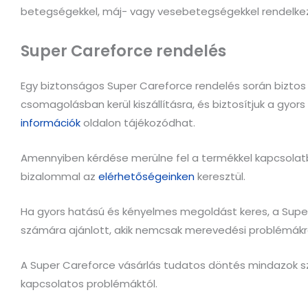
betegségekkel, máj- vagy vesebetegségekkel rendelkezn
Super Careforce rendelés
Egy biztonságos Super Careforce rendelés során bizto
csomagolásban kerül kiszállításra, és biztosítjuk a gyors
információk
oldalon tájékozódhat.
Amennyiben kérdése merülne fel a termékkel kapcsolatba
bizalommal az
elérhetőségeinken
keresztül.
Ha gyors hatású és kényelmes megoldást keres, a Super 
számára ajánlott, akik nemcsak merevedési problémákra 
A Super Careforce vásárlás tudatos döntés mindazok sz
kapcsolatos problémáktól.