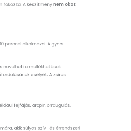
n fokozza. A készítmény
nem okoz
60 perccel alkalmazni. A gyors
ás növelheti a mellékhatások
fordulásának esélyét. A zsíros
ául fejfájás, arcpír, orrdugulás,
ára, akik súlyos szív- és érrendszeri