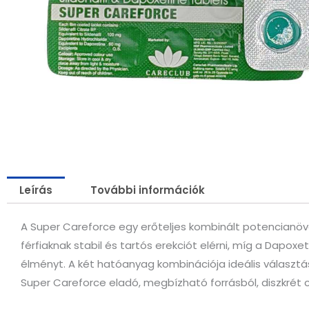
Leírás
További információk
A Super Careforce egy erőteljes kombinált potencianövel
férfiaknak stabil és tartós erekciót elérni, míg a Dapox
élményt. A két hatóanyag kombinációja ideális válasz
Super Careforce eladó, megbízható forrásból, diszkrét c