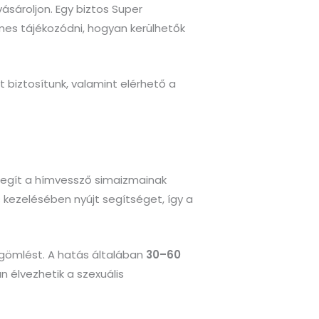
ásároljon. Egy biztos Super
mes tájékozódni, hogyan kerülhetők
 biztosítunk, valamint elérhető a
k, segít a hímvessző simaizmainak
 kezelésében nyújt segítséget, így a
agömlést. A hatás általában
30–60
n élvezhetik a szexuális