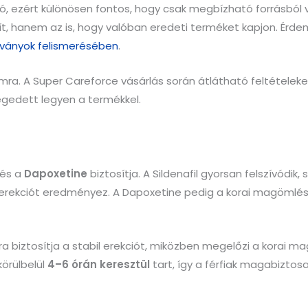
, ezért különösen fontos, hogy csak megbízható forrásból v
, hanem az is, hogy valóban eredeti terméket kapjon. Érde
tványok felismerésében
.
mra. A Super Careforce vásárlás során átlátható feltételeket
légedett legyen a termékkel.
és a
Dapoxetine
biztosítja. A Sildenafil gyorsan felszívódi
il erekciót eredményez. A Dapoxetine pedig a korai magömlés
 biztosítja a stabil erekciót, miközben megelőzi a korai m
örülbelül
4–6 órán keresztül
tart, így a férfiak magabiztosa