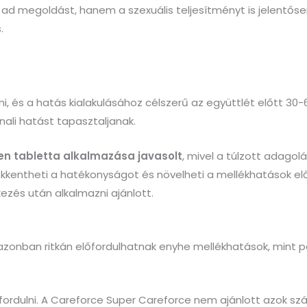
d megoldást, hanem a szexuális teljesítményt is jelentőse
.
i, és a hatás kialakulásához célszerű az együttlét előtt 30-
nali hatást tapasztaljanak.
len tabletta alkalmazása javasolt
, mivel a túlzott adagol
ökkentheti a hatékonyságot és növelheti a mellékhatások elő
kezés után alkalmazni ajánlott.
 azonban ritkán előfordulhatnak enyhe mellékhatások, mint péld
ordulni. A Careforce Super Careforce nem ajánlott azok szám