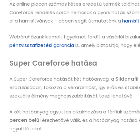
Az online piacon számos kétes eredetű termék található
Careforce rendelés során nemcsak a gyors hatás számít
el a hamisítványok – ebben segít útmutatónk a
hamisí
Webáruházunk kiemelt figyelmet fordít a vásárlói bizalo
pénzvisszafizetési garancia
is, amely biztosítja, hogy e
Super Careforce hatása
A Super Careforce hatását két hatóanyag, a
Sildenafil
ellazulásában, fokozza a véráramlást, így erős és stab
szexuális élmény meghosszabbítását teszi lehetővé.
A két hatóanyag együttes alkalmazása a férfiak számára
percen belül
érezhetővé válik, és a hatóanyag hatása k
együttléteket.