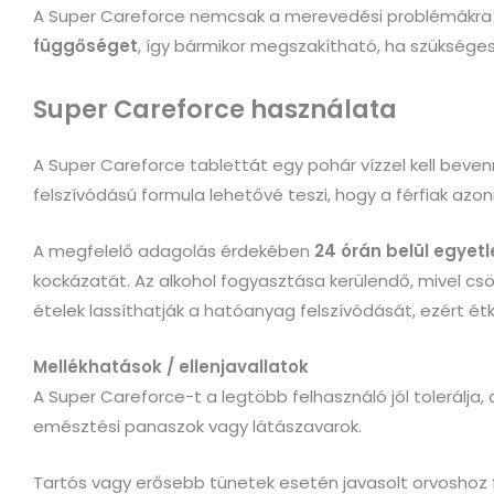
A Super Careforce nemcsak a merevedési problémákra a
függőséget
, így bármikor megszakítható, ha szükséges
Super Careforce használata
A Super Careforce tablettát egy pohár vízzel kell bevenn
felszívódású formula lehetővé teszi, hogy a férfiak azon
A megfelelő adagolás érdekében
24 órán belül egyet
kockázatát. Az alkohol fogyasztása kerülendő, mivel cs
ételek lassíthatják a hatóanyag felszívódását, ezért ét
Mellékhatások / ellenjavallatok
A Super Careforce-t a legtöbb felhasználó jól tolerálja,
emésztési panaszok vagy látászavarok.
Tartós vagy erősebb tünetek esetén javasolt orvoshoz f