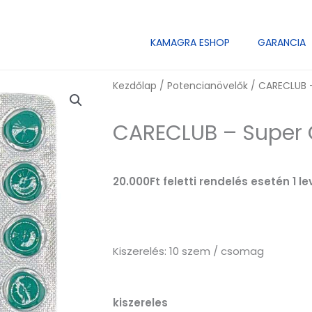
KAMAGRA ESHOP
GARANCIA
Kezdőlap
/
Potencianövelők
/ CARECLUB 
CARECLUB – Super 
20.000Ft feletti rendelés esetén 1 
Kiszerelés: 10 szem / csomag
CARECLUB
kiszereles