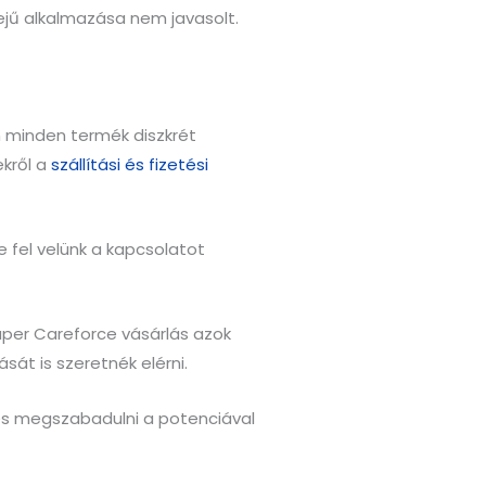
jű alkalmazása nem javasolt.
 minden termék diszkrét
ekről a
szállítási és fizetési
 fel velünk a kapcsolatot
uper Careforce vásárlás azok
át is szeretnék elérni.
 és megszabadulni a potenciával