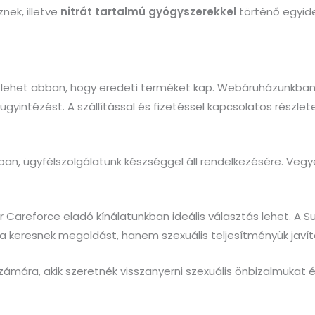
ek, illetve
nitrát tartalmú gyógyszerekkel
történő egyide
s lehet abban, hogy eredeti terméket kap. Webáruházunkban
 ügyintézést. A szállítással és fizetéssel kapcsolatos részlet
n, ügyfélszolgálatunk készséggel áll rendelkezésére. Vegye
Careforce eladó kínálatunkban ideális választás lehet. A S
keresnek megoldást, hanem szexuális teljesítményük javítás
ámára, akik szeretnék visszanyerni szexuális önbizalmukat