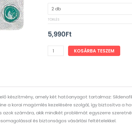
-
Super
Careforce
TÖRLÉS
mennyiség
5,990
Ft
KOSÁRBA TESZEM
ő készítmény, amely két hatóanyagot tartalmaz: Sildenafil é
etine a korai magömlés kezelésére szolgál, így biztosítva a 
tás azok számára, akik mindkét problémát egyszerre szeret
somagolással és biztonságos vásárlási feltételekkel.