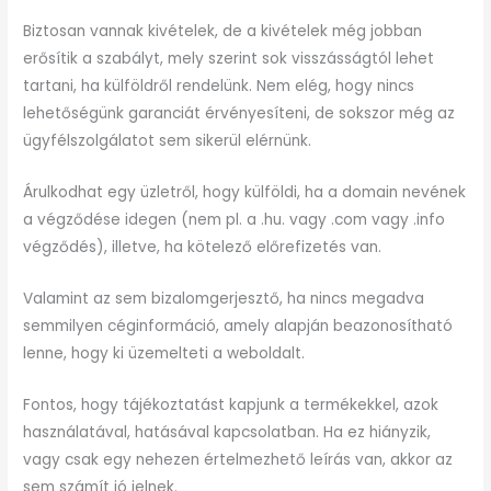
Biztosan vannak kivételek, de a kivételek még jobban
erősítik a szabályt, mely szerint sok visszásságtól lehet
tartani, ha külföldről rendelünk. Nem elég, hogy nincs
lehetőségünk garanciát érvényesíteni, de sokszor még az
ügyfélszolgálatot sem sikerül elérnünk.
Árulkodhat egy üzletről, hogy külföldi, ha a domain nevének
a végződése idegen (nem pl. a .hu. vagy .com vagy .info
végződés), illetve, ha kötelező előrefizetés van.
Valamint az sem bizalomgerjesztő, ha nincs megadva
semmilyen céginformáció, amely alapján beazonosítható
lenne, hogy ki üzemelteti a weboldalt.
Fontos, hogy tájékoztatást kapjunk a termékekkel, azok
használatával, hatásával kapcsolatban. Ha ez hiányzik,
vagy csak egy nehezen értelmezhető leírás van, akkor az
sem számít jó jelnek.