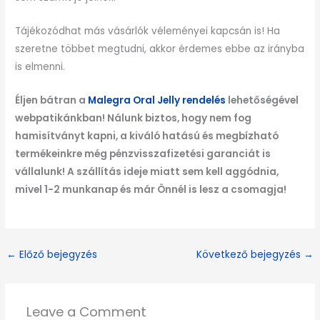
Tájékozódhat más vásárlók véleményei kapcsán is! Ha
szeretne többet megtudni, akkor érdemes ebbe az irányba
is elmenni.
Éljen bátran a
Malegra Oral Jelly rendelés
lehetőségével
webpatikánkban! Nálunk biztos, hogy nem fog
hamisítványt kapni, a kiváló hatású és megbízható
termékeinkre még pénzvisszafizetési garanciát is
vállalunk! A szállítás ideje miatt sem kell aggódnia,
mivel 1-2 munkanap és már Önnél is lesz a csomagja!
←
Előző bejegyzés
Következő bejegyzés
→
Leave a Comment