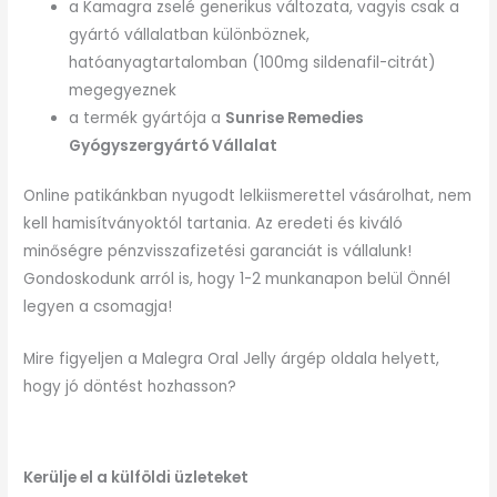
a Kamagra zselé generikus változata, vagyis csak a
gyártó vállalatban különböznek,
hatóanyagtartalomban (100mg sildenafil-citrát)
megegyeznek
a termék gyártója a
Sunrise Remedies
Gyógyszergyártó Vállalat
Online patikánkban nyugodt lelkiismerettel vásárolhat, nem
kell hamisítványoktól tartania. Az eredeti és kiváló
minőségre pénzvisszafizetési garanciát is vállalunk!
Gondoskodunk arról is, hogy 1-2 munkanapon belül Önnél
legyen a csomagja!
Mire figyeljen a Malegra Oral Jelly árgép oldala helyett,
hogy jó döntést hozhasson?
Kerülje el a külföldi üzleteket