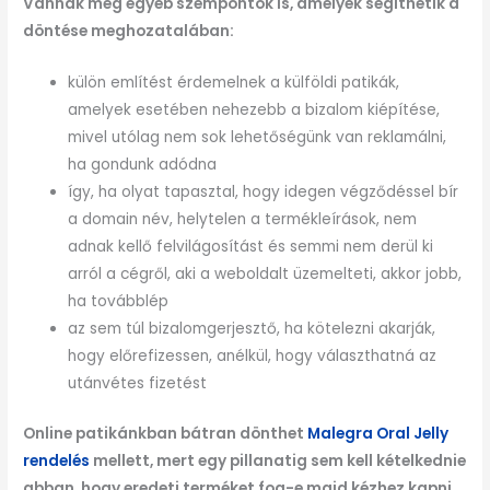
Vannak még egyéb szempontok is, amelyek segíthetik a
döntése meghozatalában:
külön említést érdemelnek a külföldi patikák,
amelyek esetében nehezebb a bizalom kiépítése,
mivel utólag nem sok lehetőségünk van reklamálni,
ha gondunk adódna
így, ha olyat tapasztal, hogy idegen végződéssel bír
a domain név, helytelen a termékleírások, nem
adnak kellő felvilágosítást és semmi nem derül ki
arról a cégről, aki a weboldalt üzemelteti, akkor jobb,
ha továbblép
az sem túl bizalomgerjesztő, ha kötelezni akarják,
hogy előrefizessen, anélkül, hogy választhatná az
utánvétes fizetést
Online patikánkban bátran dönthet
Malegra Oral Jelly
rendelés
mellett, mert egy pillanatig sem kell kételkednie
abban, hogy eredeti terméket fog-e majd kézhez kapni