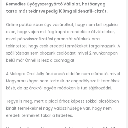
Remedies Gyógyszergyártó Vállalat, hatóanyag
tartalmát tekintve pedig 100mg sildenafil-citrát.
Online patikánkban úgy vásárolhat, hogy nem kell izgulnia
azon, hogy vajon mit fog kapni a rendelése átvételekor,
mivel pénzvisszafizetési garanciát vállalunk arra
tekintettel, hogy csak eredeti termékeket forgalmazunk. A
szállításban sem okozunk csalódást, mivel 2 munkanapon
belül már Önnél is lesz a csomagja!
A Malegra Oral Jelly árukereső oldalán nem elérhető, mivel
Magyarországon nem tartozik az engedélyezett termékek
közé, de az árakról egyéb módokon is tud tájékozódni.
Tegye is meg, mert a piaci árhoz képest sokkal olcsóbban
kínált termékeknél nagy valószínűsége van, hogy nem
eredeti terméket takar a hirdetés.