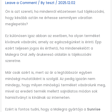
Leave a Comment
/ By
teszt
/
2025.12.02
Ön is azt szereti, ha mindenről előzetesen tud tájékozódni,
hogy később aztán ne érhesse semmilyen váratlan
meglepetés?
Ez különösen igaz abban az esetben, ha olyan terméket
kívánunk vásárolni, amely az egészségünket is érinti. Épp
ezért teljesen jogos és érthető, ha mindenekelőtt a
Malegra Oral Jelly árukereső oldalán is tájékozódni
szeretne.
Már csak azért is, mert az ár a legtöbbször egyben
minőségi mutatóként is szolgál. Az pedig igazán nem
mindegy, hogy milyen minőségű terméket vásárolunk meg,
mivel az eredeti termék mellett sajnálatos módon sok
hamisítványt is kínálnak az interneten.
Ezért is fontos tudni, hogy a Malegra gyártója a
Sunrise