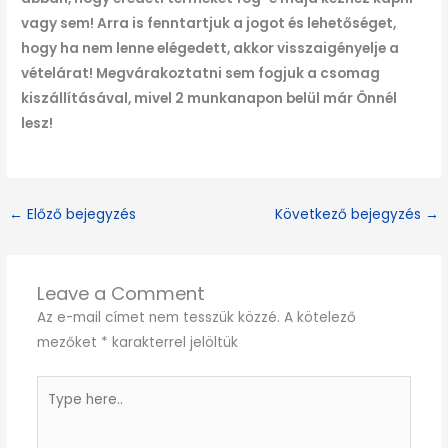
vagy sem! Arra is fenntartjuk a jogot és lehetőséget,
hogy ha nem lenne elégedett, akkor visszaigényelje a
vételárat! Megvárakoztatni sem fogjuk a csomag
kiszállításával, mivel 2 munkanapon belül már Önnél
lesz!
←
Előző bejegyzés
Következő bejegyzés
→
Leave a Comment
Az e-mail címet nem tesszük közzé.
A kötelező
mezőket
*
karakterrel jelöltük
Type
here..